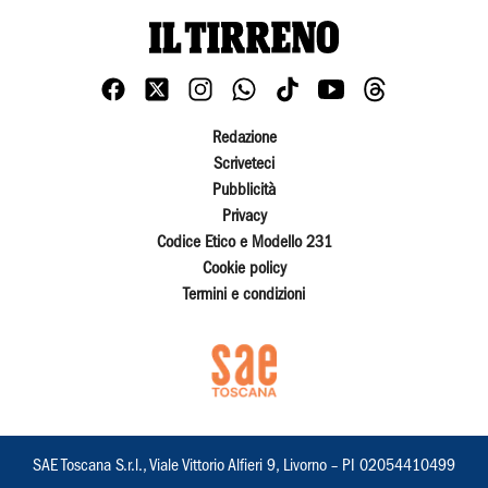
Redazione
Scriveteci
Pubblicità
Privacy
Codice Etico e Modello 231
Cookie policy
Termini e condizioni
SAE Toscana S.r.l., Viale Vittorio Alfieri 9, Livorno – PI 02054410499