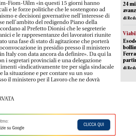
 Fim-Fiom-Uilm «in questi 15 giorni hanno
24 mi
ocali e le forze politiche che le sostengono ad
avanz
onismo e decisioni governative nell’interesse di
di Red
ese nell’ambito del redigendo Piano della
icordano al Prefetto Dionisi che le segreterie
Viabi
anici e le rappresentanze dei lavoratori riunite
Esodo
to una fase di stato di agitazione che porterà
bolli
oconvocazione in presidio presso il ministero
Ferr
n Italy con data ancora da definire». Da qui la
parti
on i segretari provinciali e una delegazione
ilimenti «indicativamente tre per sigla sindacale
di Red
 la situazione e per contare su un suo
so il ministero per il Lavoro che ne dovrà
RVATA
itmo:
CLICCA QUI
izie su Google