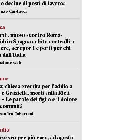
io decine di posti di lavoro»
enzo Carducci
ica
nti, nuovo scontro Roma-
d: in Spagna subito controlli a
iere, aeroporti e porti per chi
 dall’Italia
azione web
lore
: chiesa gremita per l'addio a
 e Graziella, morti sulla Rieti-
 – Le parole del figlio e il dolore
 comunità
ssandro Tabarrani
udio
ze sempre più care, ad agosto