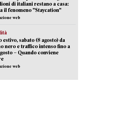
lioni di italiani restano a casa:
a il fenomeno "Staycation"
azione web
lità
 estivo, sabato (8 agosto) da
no nero e traffico intenso fino a
agosto – Quando conviene
re
azione web