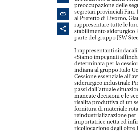
preoccupazione delle segre
segretari provinciali Fim,
al Prefetto di Livorno, Gi
rappresentare tutte le lor
stabilimento siderurgico P
parte del gruppo JSW Steel 
I rappresentanti sindacali 
«Siamo impegnati affinché s
determinata per la cession
indiana al gruppo Italo U
Cessione essenziale all’av
siderurgico industriale Pi
passi dall’attuale situazio
mancate decisioni e le sce
risalita produttiva di un s
fornitura di materiale rota
reindustrializzazione per l
importatrice netta ed inf
ricollocazione degli oltre