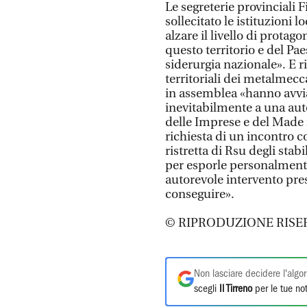
Le segreterie provinciali
sollecitato le istituzioni l
alzare il livello di protag
questo territorio e del Pa
siderurgia nazionale». E r
territoriali dei metalmecc
in assemblea «hanno avvia
inevitabilmente a una aut
delle Imprese e del Made i
richiesta di un incontro c
ristretta di Rsu degli stab
per esporle personalmente
autorevole intervento pres
conseguire».
© RIPRODUZIONE RISE
Non lasciare decidere l'algor
scegli
Il Tirreno
per le tue not