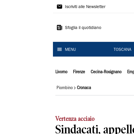
Il
Iscriviti alle Newsletter
Tirreno
Sfoglia il quotidiano
MENU
TOSCANA
Livorno
Firenze
Cecina-Rosignano
Emp
Piombino
Cronaca
Vertenza acciaio
Sindacati, appell