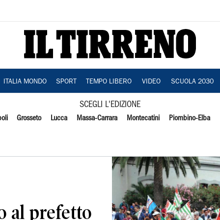
ITALIA MONDO
SPORT
TEMPO LIBERO
VIDEO
SCUOLA 2030
SCEGLI L'EDIZIONE
oli
Grosseto
Lucca
Massa-Carrara
Montecatini
Piombino-Elba
o al prefetto