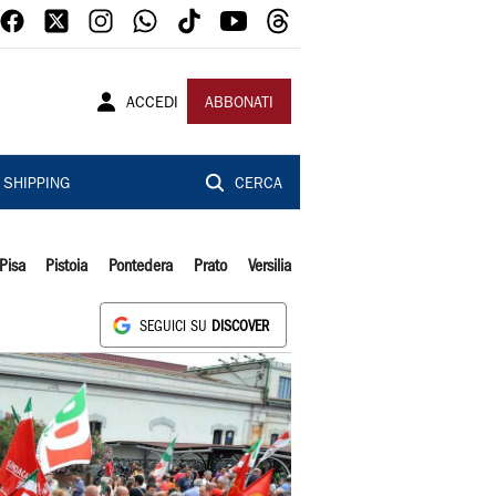
ACCEDI
ABBONATI
SHIPPING
CERCA
Pisa
Pistoia
Pontedera
Prato
Versilia
SEGUICI SU
DISCOVER