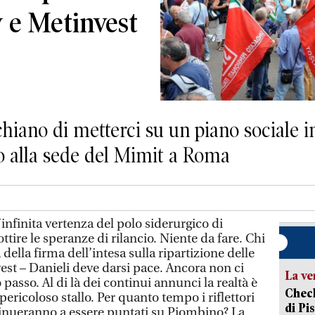
w e Metinvest
hiano di metterci su un piano sociale in
o alla sede del Mimit a Roma
nfinita vertenza del polo siderurgico di
ttire le speranze di rilancio. Niente da fare. Chi
 della firma dell’intesa sulla ripartizione delle
vest – Danieli deve darsi pace. Ancora non ci
La ve
passo. Al di là dei continui annunci la realtà è
Check
pericoloso stallo. Per quanto tempo i riflettori
di Pis
tinueranno a essere puntati su Piombino? La