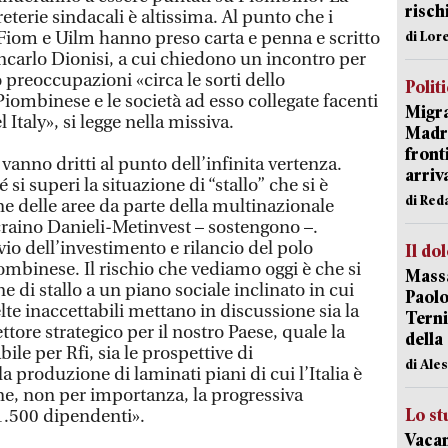
risch
terie sindacali è altissima. Al punto che i
 Fiom e Uilm hanno preso carta e penna e scritto
di Lor
ancarlo Dionisi, a cui chiedono un incontro per
o preoccupazioni «circa le sorti dello
Polit
iombinese e le società ad esso collegate facenti
Migra
Italy», si legge nella missiva.
Madri
front
vanno dritti al punto dell’infinita vertenza.
arriva
i superi la situazione di “stallo” che si è
di Red
e delle aree da parte della multinazionale
craino Danieli-Metinvest – sostengono –.
vio dell’investimento e rilancio del polo
Il do
ombinese. Il rischio che vediamo oggi è che si
Massa
ne di stallo a un piano sociale inclinato in cui
Paolo
lte inaccettabili mettano in discussione sia la
Terni
ettore strategico per il nostro Paese, quale la
della
bile per Rfi, sia le prospettive di
di Ale
a produzione di laminati piani di cui l’Italia è
ine, non per importanza, la progressiva
Lo st
 1.500 dipendenti».
Vacan