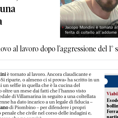
 una
a
◗
Jacopo Mondini è tornato al 
ferita di coltello all’addom
ovo al lavoro dopo l’aggressione del 1° 
ini
è tornato al lavoro. Ancora claudicante e
Si riparte, o almeno ci si prova» ha scritto in un
i un selfie in quella che è la cucina del
o oltre un mese dai fatti che l’hanno visto
Viabi
dale di Villamarina in seguito a una coltellata
Esodo
enne ha dato incarico a un legale di fiducia –
bolli
iano
di Piombino – per difendere i propri
Ferr
lo penale che civile nel corso delle indagini e,
parti