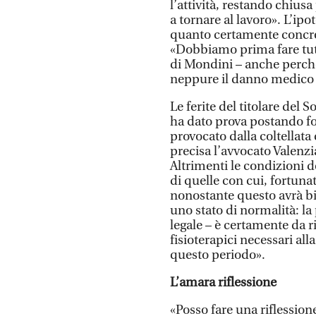
l’attività, restando chius
a tornare al lavoro». L’ipo
quanto certamente concret
«Dobbiamo prima fare tutte
di Mondini – anche perch
neppure il danno medico l
Le ferite del titolare del 
ha dato prova postando fo
provocato dalla coltellata 
precisa l’avvocato Valenzi
Altrimenti le condizioni d
di quelle con cui, fortuna
nonostante questo avrà b
uno stato di normalità: la 
legale – è certamente da r
fisioterapici necessari a
questo periodo».
L’amara riflessione
«Posso fare una riflession