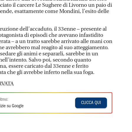
ciato il carcere Le Sughere di Livorno un paio di
ttende, esattamente come Mondini, l’esito delle
uzione dell’accaduto, il 33enne – presente al
tagonista di episodi che avevano infastidito
erata – a un tratto sarebbe arrivato alle mani con
he avrebbero mal reagito al suo atteggiamento.
edare gli animi e separarli, sarebbe in un
ell’intento. Salvo poi, secondo quanto
ima, essere caricato dal 33enne e ferito
ta che gli avrebbe inferto nella sua foga.
RVATA
itmo:
CLICCA QUI
izie su Google