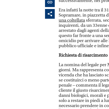
successivamente, nel proc
Era infatti la notte tra il
Sopramare, in piazzetta 
una coltellata
sferrata, se
inquirenti, da un 33enne 
arrestato dagli agenti della
questo far fronte a una ser
omicidio per arrivare alle 
pubblico ufficiale e infin
Richiesta di risarcimento
La nomina del legale per M
giorni. Ma rappresenta co
vicenda che ha lasciato s
se costituirci o meno part
penale – commenta il legal
cliente il giusto risarcim
danni biologici, morali e 
solo a restare in piedi a 
necessario prendere in co