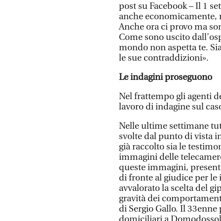
post su Facebook – Il 1 se
anche economicamente, m
Anche ora ci provo ma son
Come sono uscito dall’ospe
mondo non aspetta te. Sia
le sue contraddizioni».
Le indagini proseguono
Nel frattempo gli agenti de
lavoro di indagine sul ca
Nelle ultime settimane tu
svolte dal punto di vista i
già raccolto sia le testimo
immagini delle telecamere
queste immagini, presenta
di fronte al giudice per l
avvalorato la scelta del g
gravità dei comportamenti 
di Sergio Gallo. Il 33enne
domiciliari a Domodossola