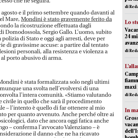
esso che ne seguirà.
di Red
 31 agosto e il primo settembre quando davanti al
del Mare,
Mondini è stato gravemente ferito da
Lo st
condo la ricostruzione effettuata dagli
Vacan
di Domodossola, Sergio Gallo. L’uomo, subito
24 mi
 polizia di Stato e oggi agli arresti, deve per
avanz
ie di gravissime accuse: a partire dal tentato
di Red
lesioni personali, alla resistenza e violenza a
e al porto abusivo di arma.
L’all
Campi
fiamm
ondini è stata formalizzata solo negli ultimi
maxi 
munque una svolta nell’evolversi di una
convolta l’intera comunità. «Stiamo valutando
di Red
e civile in quello che sarà il procedimento
e – l’intento è quello di far ottenere al mio
In ma
ento per quanto avvenuto. Anche perché oltre ai
Gross
psicologici, dato che ancora oggi fatica anche
vacan
lungo – conferma l’avvocato Valenziano – è
dell’
nsiderazione il danno che ne ha ricavato
bom