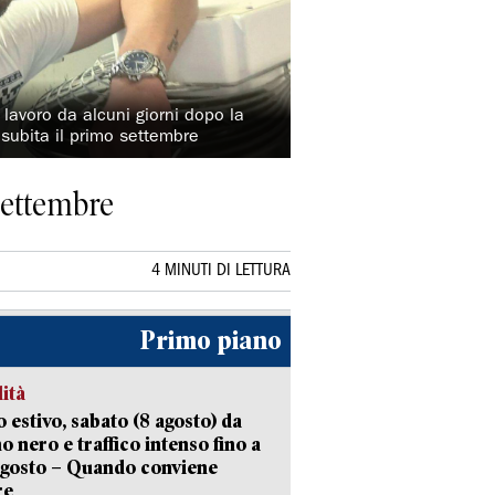
lavoro da alcuni giorni dopo la
e subita il primo settembre
settembre
4 MINUTI DI LETTURA
Primo piano
lità
 estivo, sabato (8 agosto) da
no nero e traffico intenso fino a
agosto – Quando conviene
re