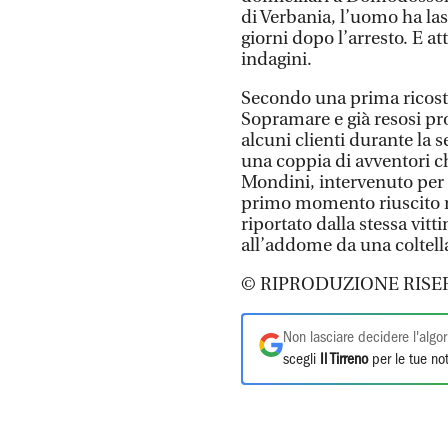
di Verbania, l’uomo ha las
giorni dopo l’arresto. E a
indagini.
Secondo una prima ricostr
Sopramare e già resosi pro
alcuni clienti durante la s
una coppia di avventori c
Mondini, intervenuto per s
primo momento riuscito n
riportato dalla stessa vitt
all’addome da una coltella
© RIPRODUZIONE RISE
Non lasciare decidere l'algor
scegli
Il Tirreno
per le tue not