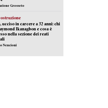
azione Grosseto
costruzione
, ucciso in carcere a 32 anni: chi
Raymond Ikanagbon e cosa è
sso nella sezione dei reati
ali
lo Nencioni