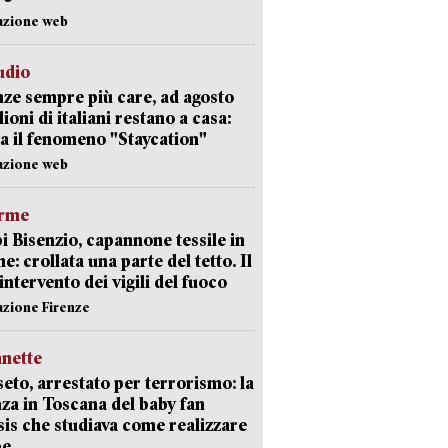
azione web
udio
ze sempre più care, ad agosto
lioni di italiani restano a casa:
a il fenomeno "Staycation"
azione web
arme
 Bisenzio, capannone tessile in
e: crollata una parte del tetto. Il
intervento dei vigili del fuoco
azione Firenze
nette
eto, arrestato per terrorismo: la
za in Toscana del baby fan
Isis che studiava come realizzare
be