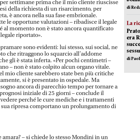
a per settimane prima che il mio cliente riuscisse
di Red
tesi della richiesta di un risarcimento, per
a, è ancora nella sua fase embrionale.
 le opportune valutazioni – ribadisce il legale
La ri
é al momento non è stato ancora quantificato
Prato
egale riportato».
era 
succe
Sopramare sono evidenti: lui stesso, sui social, ne
sessu
to che ritraggono lo squarcio all’addome
di Pao
che gli è stata inferta. «Per pochi centimetri –
ano – non è stato colpito alcun organo vitale.
el mio cliente sarebbero state ben più critiche
tamente, si è presentato in ospedale. Ma
isogno ancora di parecchio tempo per tornare a
prognosi iniziale di 25 giorni – conclude il
ivedere perché le cure mediche e i trattamenti
lla sua ripresa comportano un prolungamento di
e amara? – si chiede lo stesso Mondini in un