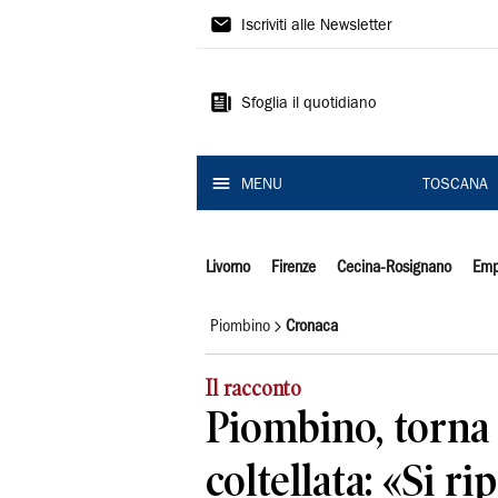
Il
Iscriviti alle Newsletter
Tirreno
Sfoglia il quotidiano
MENU
TOSCANA
Livorno
Firenze
Cecina-Rosignano
Emp
Piombino
Cronaca
Il racconto
Piombino, torna 
coltellata: «Si r