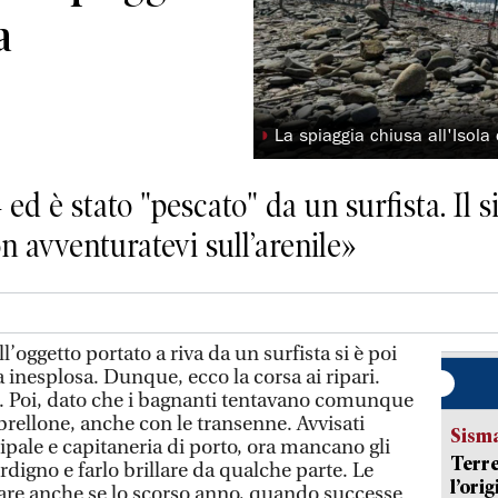
a
◗
La spiaggia chiusa all'Isola
4 ed è stato "pescato" da un surfista. Il
on avventuratevi sull’arenile»
getto portato a riva da un surfista si è poi
inesplosa. Dunque, ecco la corsa ai ripari.
o. Poi, dato che i bagnanti tentavano comunque
brellone, anche con le transenne. Avvisati
Sism
ipale e capitaneria di porto, ora mancano gli
Terre
’ordigno e farlo brillare da qualche parte. Le
l’ori
are anche se lo scorso anno, quando successe