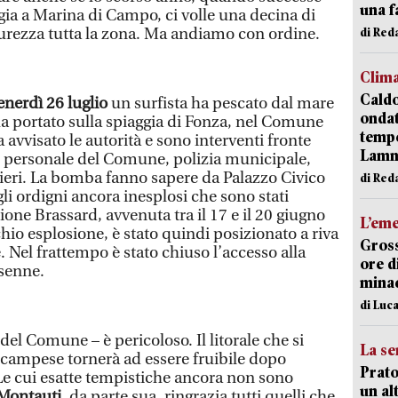
una f
ggia a Marina di Campo, ci volle una decina di
icurezza tutta la zona. Ma andiamo con ordine.
di Re
Clim
Caldo
enerdì 26 luglio
un surfista ha pescato dal mare
onda
ha portato sulla spiaggia di Fonza, nel Comune
tempe
 avvisato le autorità e sono interventi fronte
Lam
, personale del Comune, polizia municipale,
nieri. La bomba fanno sapere da Palazzo Civico
di Red
i ordigni ancora inesplosi che sono stati
ione Brassard, avvenuta tra il 17 e il 20 giugno
L’em
chio esplosione, è stato quindi posizionato a riva
Gross
. Nel frattempo è stato chiuso l’accesso alla
ore d
nsenne.
minac
di Luca
del Comune – è pericoloso. Il litorale che si
La se
a campese tornerà ad essere fruibile dopo
Prato
 Le cui esatte tempistiche ancora non sono
un al
Montauti
, da parte sua, ringrazia tutti quelli che