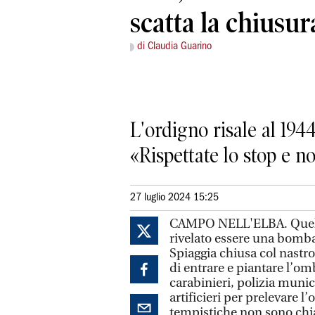
scatta la chiusur
di Claudia Guarino
L'ordigno risale al 194
«Rispettate lo stop e n
27 luglio 2024 15:25
CAMPO NELL'ELBA. Quell’og
rivelato essere una bomba 
Spiaggia chiusa col nastr
di entrare e piantare l’om
carabinieri, polizia munic
artificieri per prelevare l
tempistiche non sono chi