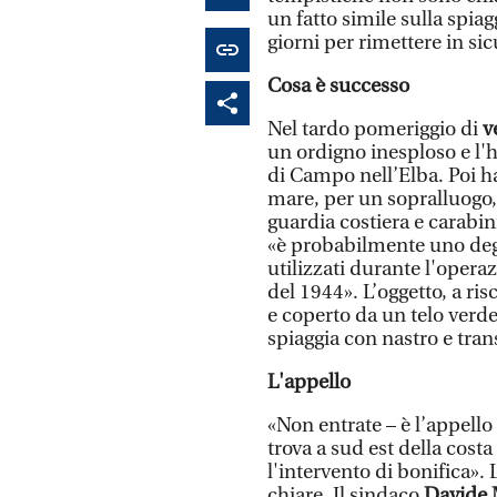
un fatto simile sulla spia
giorni per rimettere in s
Cosa è successo
Nel tardo pomeriggio di
v
un ordigno inesploso e l'
di Campo nell’Elba. Poi ha
mare, per un sopralluogo
guardia costiera e carabi
«è probabilmente uno degl
utilizzati durante l'operaz
del 1944». L’oggetto, a ris
e coperto da un telo verde
spiaggia con nastro e tra
L'appello
«Non entrate – è l’appello 
trova a sud est della cost
l'intervento di bonifica».
chiare. Il sindaco
Davide 