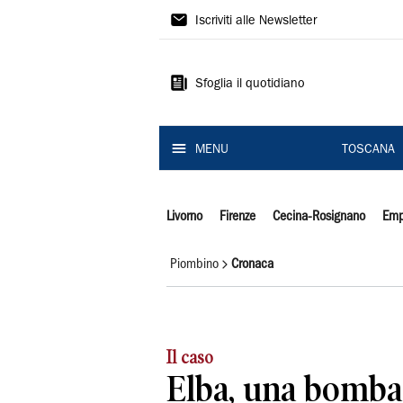
Il
Iscriviti alle Newsletter
Tirreno
Sfoglia il quotidiano
MENU
TOSCANA
Livorno
Firenze
Cecina-Rosignano
Emp
Piombino
Cronaca
Il caso
Elba, una bomba 