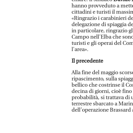
hanno provveduto a metter
cittadini e turisti il mass
«Ringrazio i carabinieri d
delegazione di spiaggia de
in particolare, ringrazio 
Campo nell'Elba che sono a
turisti e gli operai del C
l'area».
Il precedente
Alla fine del maggio scorso
ripascimento, sulla spiag
bellico che costrinse il C
decina di giorni, cioè fin
probabilità, si trattava d
terrestre sbarcato a Mari
dell’operazione Brassard 