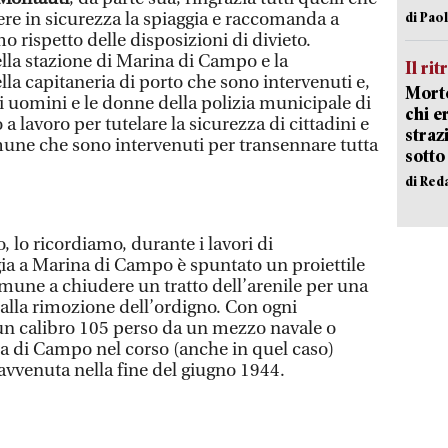
e in sicurezza la spiaggia e raccomanda a
di Pao
imo rispetto delle disposizioni di divieto.
ella stazione di Marina di Campo e la
Il rit
lla capitaneria di porto che sono intervenuti e,
Morto
gli uomini e le donne della polizia municipale di
chi er
 lavoro per tutelare la sicurezza di cittadini e
straz
omune che sono intervenuti per transennare tutta
sotto
di Red
, lo ricordiamo, durante i lavori di
gia a Marina di Campo è spuntato un proiettile
omune a chiudere un tratto dell’arenile per una
o alla rimozione dell’ordigno. Con ogni
i un calibro 105 perso da un mezzo navale o
na di Campo nel corso (anche in quel caso)
avvenuta nella fine del giugno 1944.