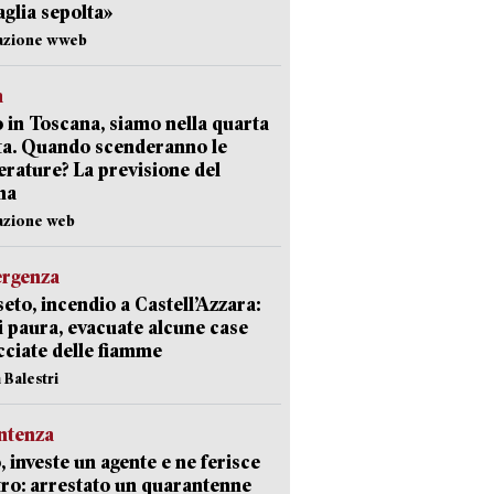
aglia sepolta»
dazione wweb
a
 in Toscana, siamo nella quarta
ta. Quando scenderanno le
rature? La previsione del
ma
azione web
ergenza
eto, incendio a Castell’Azzara:
i paura, evacuate alcune case
ciate delle fiamme
 Balestri
ntenza
, investe un agente e ne ferisce
tro: arrestato un quarantenne