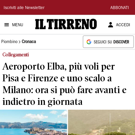
Il
Iscriviti alle Newsletter
ABBONATI
Tirreno
MENU
ACCEDI
Piombino
Cronaca
SEGUICI SU
DISCOVER
Collegamenti
Aeroporto Elba, più voli per
Pisa e Firenze e uno scalo a
Milano: ora si può fare avanti e
indietro in giornata