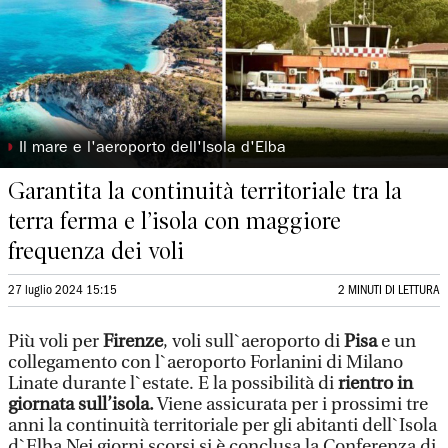
◗
Il mare e l'aeroporto dell'Isola d'Elba
Garantita la continuità territoriale tra la
terra ferma e l’isola con maggiore
frequenza dei voli
27 luglio 2024 15:15
2 MINUTI DI LETTURA
Più voli per
Firenze
, voli sull`aeroporto di
Pisa
e un
collegamento con l`aeroporto Forlanini di Milano
Linate durante l`estate. E la possibilità di
rientro in
giornata sull’isola.
Viene assicurata per i prossimi tre
anni la continuità territoriale per gli abitanti dell`Isola
d`Elba Nei giorni scorsi si è conclusa la Conferenza di