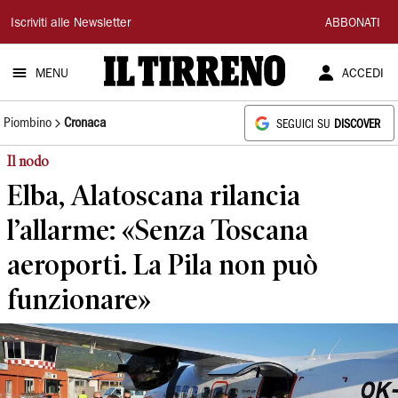
Il
Iscriviti alle Newsletter
ABBONATI
Tirreno
MENU
ACCEDI
Piombino
Cronaca
SEGUICI SU
DISCOVER
Il nodo
Elba, Alatoscana rilancia
l’allarme: «Senza Toscana
aeroporti. La Pila non può
funzionare»