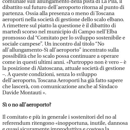
comunale sull’allungamento della pista di La Pila, il
dibattito sul futuro dell’aeroporto ritorna al punto di
partenza. Ossia alla presenza o meno di Toscana
aeroporti nella società di gestione dello scalo elbano.
A rimettere sul piatto la questione è il dibattito di
martedì scorso nel municipio di Campo nell’Elba
promosso dal “Comitato per lo sviluppo sostenibile e
sociale campese”. Un incontro dal titolo “No
all’allungamento-Sì all’aeroporto” incentrato sulla
possibilità che lo scalo possa continuare a operare
come in questi ultimi anni. «Purtroppo non è vero – è
la posizione di Alatoscana, attuale società di gestione
–. A queste condizioni, senza lo sviluppo
dell'aeroporto, Toscana Aeroporti ha già fatto sapere
che lascerà, con comunicazione anche al Sindaco
Davide Montauti ».
Sì o no all’aeroporto?
Il comitato e più in generale i sostenitori del no al
referendum ritengono «inopportuna, inutile, dannosa
e quasi sicuramente improduttiva e costosa la