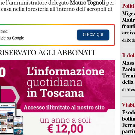
ome l’amministratore delegato
Mauro Tognoli
per
Polit
casa nella foresteria all’interno dell’acropoli di
Migra
Madri
front
itmo:
arriva
CLICCA QUI
izie su Google
di Red
RISERVATO AGLI ABBONATI
Il do
Massa
Paolo
Terni
della
di Ale
Viabi
Esodo
bolli
Ferr
parti