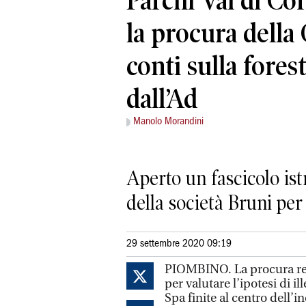
Parchi Val di Co
la procura della 
conti sulla forest
dall’Ad
Manolo Morandini
Aperto un fascicolo istr
della società Bruni per
29 settembre 2020 09:19
PIOMBINO. La procura regi
per valutare l’ipotesi di il
Spa finite al centro dell’i