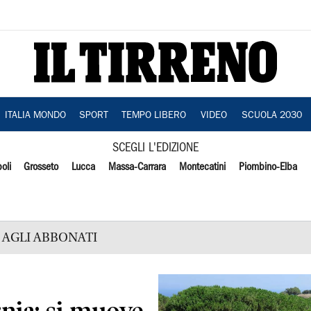
ITALIA MONDO
SPORT
TEMPO LIBERO
VIDEO
SCUOLA 2030
SCEGLI L'EDIZIONE
oli
Grosseto
Lucca
Massa-Carrara
Montecatini
Piombino-Elba
AGLI ABBONATI