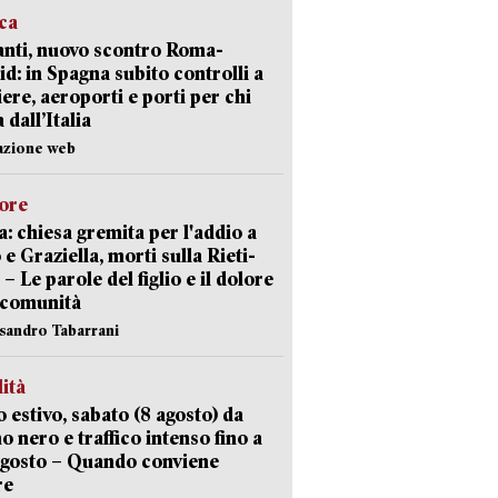
ica
nti, nuovo scontro Roma-
d: in Spagna subito controlli a
iere, aeroporti e porti per chi
 dall’Italia
azione web
lore
: chiesa gremita per l'addio a
 e Graziella, morti sulla Rieti-
 – Le parole del figlio e il dolore
 comunità
ssandro Tabarrani
lità
 estivo, sabato (8 agosto) da
no nero e traffico intenso fino a
agosto – Quando conviene
re