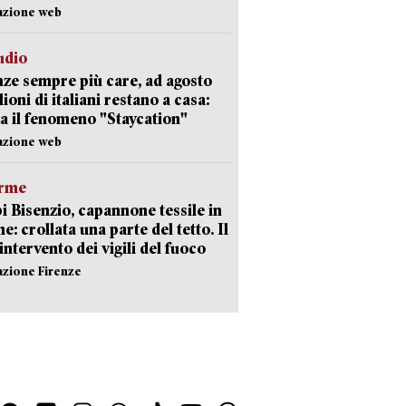
azione web
udio
ze sempre più care, ad agosto
lioni di italiani restano a casa:
a il fenomeno "Staycation"
azione web
arme
 Bisenzio, capannone tessile in
e: crollata una parte del tetto. Il
intervento dei vigili del fuoco
azione Firenze