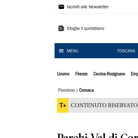
Il
Iscriviti alle Newsletter
Tirreno
Sfoglia il quotidiano
MENU
TOSCANA
Livorno
Firenze
Cecina-Rosignano
Emp
Piombino
Cronaca
T+
CONTENUTO RISERVATO 