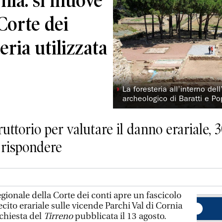
rnia: si muove
Corte dei
eria utilizzata
◗
La foresteria all’interno del
archeologico di Baratti e P
uttorio per valutare il danno erariale, 
 rispondere
onale della Corte dei conti apre un fascicolo
lecito erariale sulle vicende Parchi Val di Cornia
nchiesta del
Tirreno
pubblicata il 13 agosto.