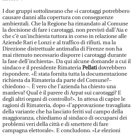
I due gruppi sottolineano che «i carotaggi potrebbero
causare danni alla copertura con conseguenze
ambientali. Che la Regione ha rimandato al Comune
la decisione di fare i carotaggi, non previsti dall’Aia e
che c’è un’inchiesta tuttora in corso in relazione alle
Aziende Rari e Lonzi e al traffico di rifiuti, ma la
Direzione distrettuale antimafia di Firenze non ha
mai ritenuto necessario disporre i carotaggi durante
la fase dell’inchiesta». Da qui alcune domande a cui il
sindaco e il presidente Rimateria
Pellati
dovrebbero
rispondere. «È stata fornita tutta la documentazione
richiesta da Rimateria da parte del Comune?–
chiedono –. È vero che l’azienda ha chiesto una
manleva? Qual è il parere di Arpat sui carotaggi? E
degli altri organi di controllo?». In attesa di capire le
ragioni di Rimateria, dopo «l’approvazione travagliata
della variante che ha lasciato feriti sul campo della
maggioranza, chiediamo al sindaco di occuparsi dei
problemi veri della città e di smettere di fare
campagna elettorale». E concludono. «Le elezioni