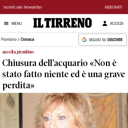
Il
Iscriviti alle Newsletter
ABBONATI
Tirreno
MENU
ACCEDI
Piombino
Cronaca
SEGUICI SU
DISCOVER
ascolta piombino
Chiusura dell’acquario «Non è
stato fatto niente ed è una grave
perdita»