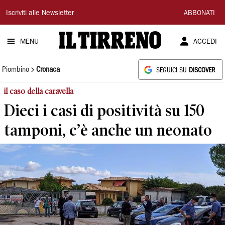
Il
Iscriviti alle Newsletter
ABBONATI
Tirreno
MENU
ACCEDI
Piombino
Cronaca
SEGUICI SU
DISCOVER
il caso della caravella
Dieci i casi di positività su 150
tamponi, c’è anche un neonato