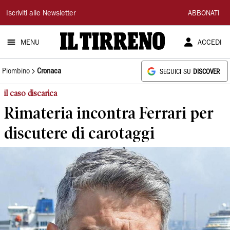
Il
Iscriviti alle Newsletter
ABBONATI
Tirreno
MENU
ACCEDI
Piombino
Cronaca
SEGUICI SU
DISCOVER
il caso discarica
Rimateria incontra Ferrari per
discutere di carotaggi