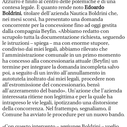
Azzurro è finito al centro delle polemiche e di una
contesa legale. È quanto rende noto
Edoardo
Boldrini
, titolare dell’azienda Nautica Boldrini che,
nei mesi scorsi, ha presentato una domanda
concorrente per la concessione fino ad oggi gestita
dalla compagnia Beyfin. «Abbiamo redatto con
scrupolo tutta la documentazione richiesta, seguendo
le istruzioni – spiega – ma con enorme stupore,
condiviso dai miei legali, abbiamo rilevato che
l’amministrazione comunale in un primo momento
ha concesso alla concessionaria attuale (Beyfin) un
termine per integrare la domanda incompleta salvo
poi, a seguito di un invito all’annullamento in
autotutela inoltrato dai miei legali, procedere non
all’estromissione del concessionario, bensì
all’azzeramento del bando». Un’azione che l’azienda
interessata ritiene non legittima e per la quale ha
intrapreso le vie legali, ipotizzando una distorsione
della concorrenza. Nel frattempo, segnaliamo, il
Comune ha avviato le procedure per un nuovo bando.
«Con questo intervento – aggiunge Boldrini – voglio