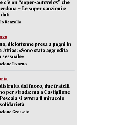
e c’è un “super-autovelox” che
erdona – Le super sanzioni e
i dati
ilo Renzullo
nza
no, diciottenne presa a pugni in
a Attias: «Sono stata aggredita
 sessuale»
azione Livorno
oria
distrutta dal fuoco, due fratelli
no per strada: ma a Castiglione
 Pescaia si avvera il miracolo
 solidarietà
azione Grosseto