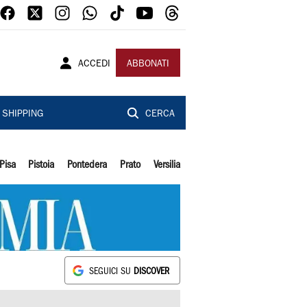
ACCEDI
ABBONATI
SHIPPING
CERCA
Pisa
Pistoia
Pontedera
Prato
Versilia
SEGUICI SU
DISCOVER