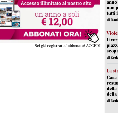
anno 
non p
tutti 
di Dan
Viole
Livor
piazz
Sei già registrato / abbonato? ACCEDI
scopo
di Red
La st
Casa 
resta
della
della
di Red