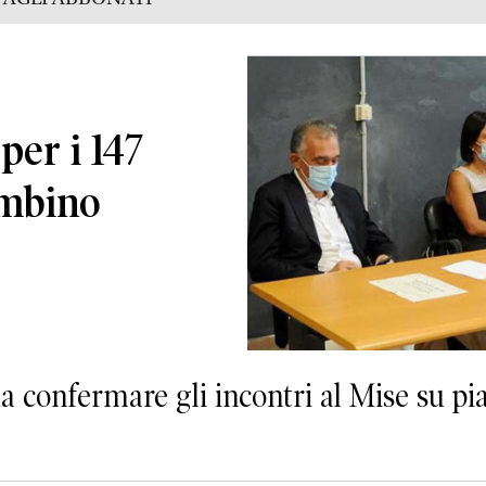
per i 147
ombino
 confermare gli incontri al Mise su pia