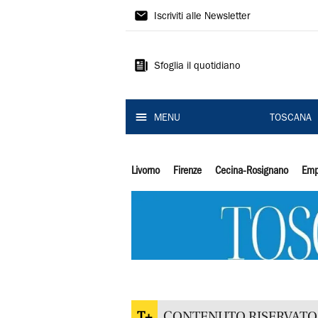
Il
Iscriviti alle Newsletter
Tirreno
Sfoglia il quotidiano
MENU
TOSCANA
Livorno
Firenze
Cecina-Rosignano
Emp
T+
CONTENUTO RISERVATO 