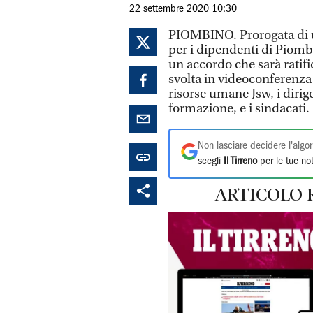
22 settembre 2020 10:30
PIOMBINO. Prorogata di u
per i dipendenti di Piombi
un accordo che sarà ratific
svolta in videoconferenza 
risorse umane Jsw, i dirige
formazione, e i sindacati. .
Non lasciare decidere l'algor
scegli
Il Tirreno
per le tue not
ARTICOLO 