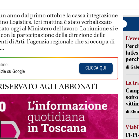
n anno dal primo ottobre la cassa integrazione
no Logistics. Ieri mattina è stato verbalizzato
ato oggi al Ministero del lavoro. La riunione si è
con la partecipazione della direzione delle
L’eve
nti di Arti, l’agenzia regionale che si occupa di
Perch
..
la fe
perch
itmo:
di Gab
CLICCA QUI
izie su Google
La tr
RISERVATO AGLI ABBONATI
Campi
sotto
vitti
di Ele
Viabi
Fi-Pi