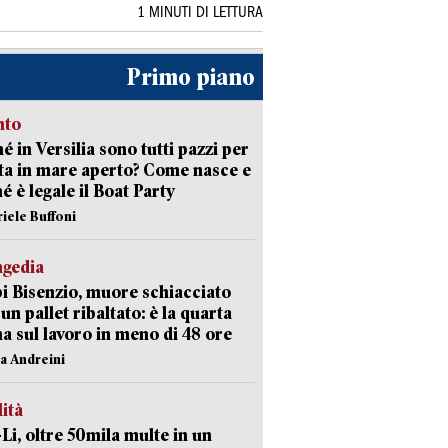
1 MINUTI DI LETTURA
Primo piano
nto
é in Versilia sono tutti pazzi per
sta in mare aperto? Come nasce e
é è legale il Boat Party
riele Buffoni
agedia
 Bisenzio, muore schiacciato
 un pallet ribaltato: è la quarta
ma sul lavoro in meno di 48 ore
na Andreini
lità
-Li, oltre 50mila multe in un