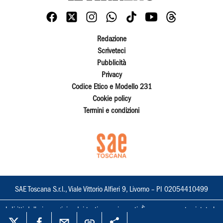
Redazione
Scriveteci
Pubblicità
Privacy
Codice Etico e Modello 231
Cookie policy
Termini e condizioni
SAE Toscana S.r.l., Viale Vittorio Alfieri 9, Livorno – PI 02054410499
I diritti delle immagini e dei testi sono riservati. È espressamente vietata la
loro riproduzione con qualsiasi mezzo e l'adattamento totale o parziale.