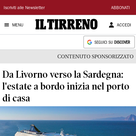
Il
Iscriviti alle Newsletter
ABBONATI
Tirreno
MENU
ACCEDI
SEGUICI SU
DISCOVER
CONTENUTO SPONSORIZZATO
Da Livorno verso la Sardegna:
l'estate a bordo inizia nel porto
di casa