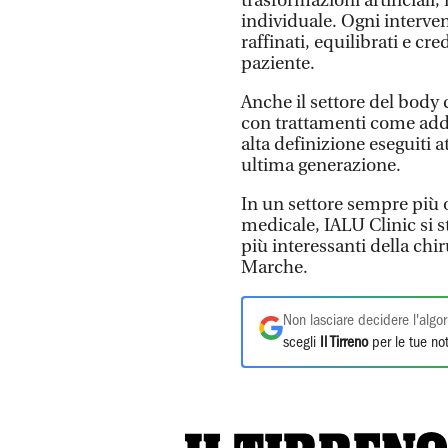
trasformazioni artificiali
individuale. Ogni interven
raffinati, equilibrati e cre
paziente.
Anche il settore del body 
con trattamenti come ad
alta definizione eseguiti a
ultima generazione.
In un settore sempre più o
medicale, IALU Clinic si
più interessanti della chir
Marche.
Non lasciare decidere l'algor
scegli
Il Tirreno
per le tue not