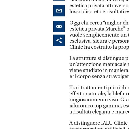
estetica privata attraver
lusso discreto e risultati
Oggi chi cerca “miglior ch
estetica privata Marche” o
vuole semplicemente un t
esclusiva, sicura e person
Clinic ha costruito la prop
La struttura si distingue p
un’attenzione maniacale a
viene studiato in maniera s
e il corpo senza stravolge
Tra i trattamenti più rich
effetto naturale, la blefaro
ringiovanimento viso. Gran
ialuronico top gamma, e
a risultati eleganti e mai e
A distinguere IALU Clinic è