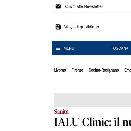
Il
Iscriviti alle Newsletter
Tirreno
Sfoglia il quotidiano
MENU
TOSCANA
Livorno
Firenze
Cecina-Rosignano
Emp
Sanità
IALU Clinic: il 