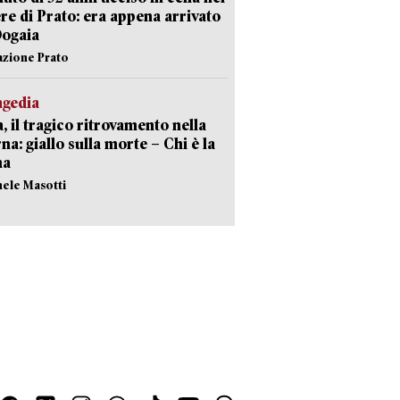
re di Prato: era appena arrivato
Dogaia
azione Prato
agedia
, il tragico ritrovamento nella
rna: giallo sulla morte – Chi è la
ma
hele Masotti