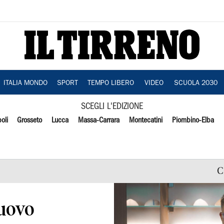
ITALIA MONDO
SPORT
TEMPO LIBERO
VIDEO
SCUOLA 2030
SCEGLI L'EDIZIONE
oli
Grosseto
Lucca
Massa-Carrara
Montecatini
Piombino-Elba
C
nuovo