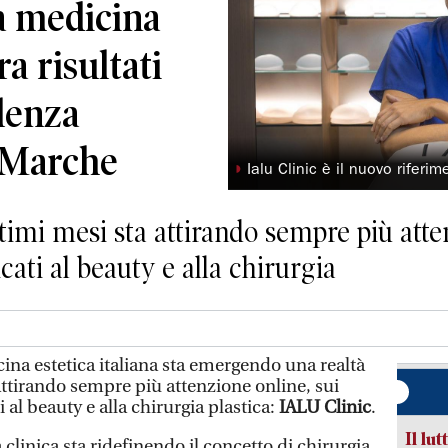
a medicina
ra risultati
llenza
e Marche
◗
Ialu Clinic è il nuovo riferi
timi mesi sta attirando sempre più atte
cati al beauty e alla chirurgia
na estetica italiana sta emergendo una realtà
attirando sempre più attenzione online, sui
 al beauty e alla chirurgia plastica:
IALU Clinic
.
Il lut
 clinica sta ridefinendo il concetto di chirurgia