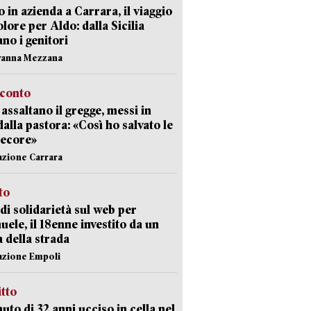
 in azienda a Carrara, il viaggio
olore per Aldo: dalla Sicilia
ano i genitori
vanna Mezzana
cconto
i assaltano il gregge, messi in
dalla pastora: «Così ho salvato le
pecore»
azione Carrara
sto
di solidarietà sul web per
ele, il 18enne investito da un
a della strada
azione Empoli
itto
uto di 32 anni ucciso in cella nel