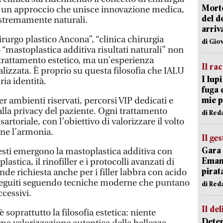
Morto
so un approccio che unisce innovazione medica,
del d
 estremamente naturali.
arriv
irurgo plastico Ancona”, “clinica chirurgia
di Gio
 “mastoplastica additiva risultati naturali” non
rattamento estetico, ma un’esperienza
Il ra
alizzata. È proprio su questa filosofia che IALU
I lup
ria identità.
fuga 
mie 
er ambienti riservati, percorsi VIP dedicati e
lla privacy del paziente. Ogni trattamento
di Red
artoriale, con l’obiettivo di valorizzare il volto
rne l’armonia.
Il ge
Gara 
iesti emergono la mastoplastica additiva con
Emanu
plastica, il rinofiller e i protocolli avanzati di
pirat
de richiesta anche per i filler labbra con acido
seguiti seguendo tecniche moderne che puntano
di Red
ccessivi.
Il del
 soprattutto la filosofia estetica: niente
Deten