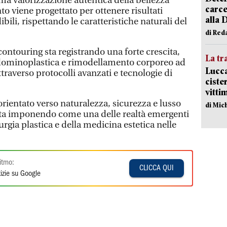
, ma valorizzazione autentica della bellezza
carce
to viene progettato per ottenere risultati
alla 
dibili, rispettando le caratteristiche naturali del
di Red
contouring sta registrando una forte crescita,
La tr
dominoplastica e rimodellamento corporeo ad
Lucca
ttraverso protocolli avanzati e tecnologie di
ciste
vitti
rientato verso naturalezza, sicurezza e lusso
di Mic
 sta imponendo come una delle realtà emergenti
urgia plastica e della medicina estetica nelle
itmo:
CLICCA QUI
izie su Google