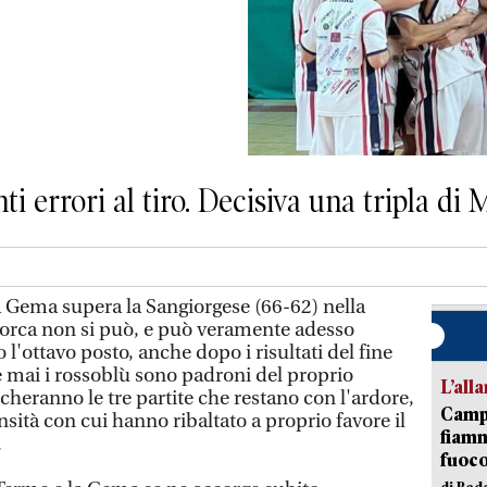
nti errori al tiro. Decisiva una tripla d
ma supera la Sangiorgese (66-62) nella
sporca non si può, e può veramente adesso
 l'ottavo posto, anche dopo i risultati del fine
 mai i rossoblù sono padroni del proprio
L’all
ocheranno le tre partite che restano con l'ardore,
Campi
nsità con cui hanno ribaltato a proprio favore il
fiamm
.
fuoc
di Red