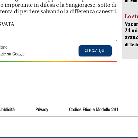
di Iva
ro importante in difesa e la Sangiorgese, sotto di
ntenta di perdere salvando la differenza canestri.
Lo st
Vacan
RVATA
24 mi
avanz
di Red
itmo:
CLICCA QUI
izie su Google
ubblicità
Privacy
Codice Etico e Modello 231