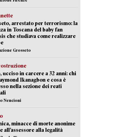
nette
eto, arrestato per terrorismo: la
za in Toscana del baby fan
Isis che studiava come realizzare
be
azione Grosseto
costruzione
, ucciso in carcere a 32 anni: chi
Raymond Ikanagbon e cosa è
sso nella sezione dei reati
ali
lo Nencioni
so
nica, minacce di morte anonime
e all’assessore alla legalità