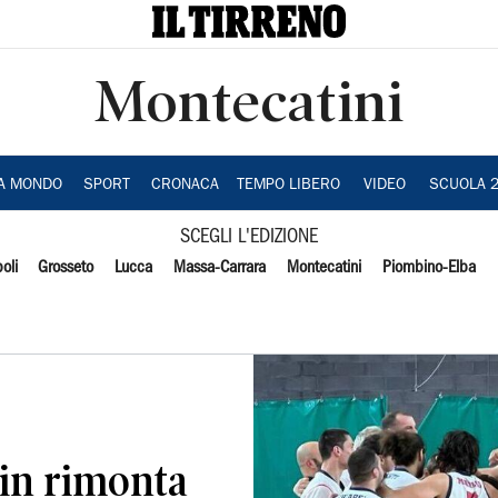
Montecatini
IA MONDO
SPORT
CRONACA
TEMPO LIBERO
VIDEO
SCUOLA 
SCEGLI L'EDIZIONE
oli
Grosseto
Lucca
Massa-Carrara
Montecatini
Piombino-Elba
 in rimonta