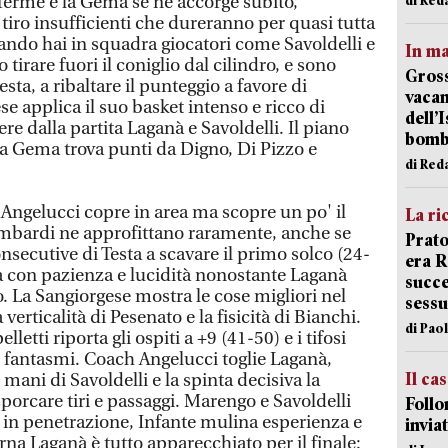
laTerme e la Gema se ne accorge subito,
tiro insufficienti che dureranno per quasi tutta
quando hai in squadra giocatori come Savoldelli e
In ma
tirare fuori il coniglio dal cilindro, e sono
Gross
esta, a ribaltare il punteggio a favore di
vacan
e applica il suo basket intenso e ricco di
dell’
ere dalla partita Laganà e Savoldelli. Il piano
bom
 la Gema trova punti da Digno, Di Pizzo e
di Red
 Angelucci copre in area ma scopre un po' il
La ri
lombardi ne approfittano raramente, anche se
Prato
nsecutive di Testa a scavare il primo solco (24-
era 
 con pazienza e lucidità nonostante Laganà
succe
ro. La Sangiorgese mostra le cose migliori nel
sessu
verticalità di Pesenato e la fisicità di Bianchi.
di Pao
lletti riporta gli ospiti a +9 (41-50) e i tifosi
i fantasmi. Coach Angelucci toglie Laganà,
Il ca
mani di Savoldelli e la spinta decisiva la
 sporcare tiri e passaggi. Marengo e Savoldelli
Follo
in penetrazione, Infante mulina esperienza e
inviat
na Laganà è tutto apparecchiato per il finale: