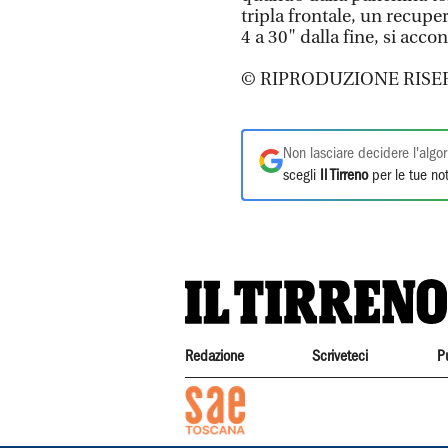
tripla frontale, un recupe
4 a 30" dalla fine, si acco
© RIPRODUZIONE RISE
Non lasciare decidere l'algor
scegli
Il Tirreno
per le tue not
Redazione
Scriveteci
P