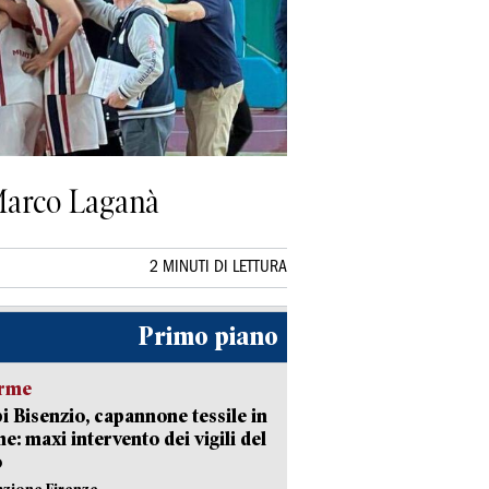
i Marco Laganà
2 MINUTI DI LETTURA
Primo piano
arme
 Bisenzio, capannone tessile in
e: maxi intervento dei vigili del
o
azione Firenze