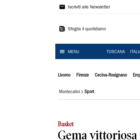
Il
Iscriviti alle Newsletter
Tirreno
Sfoglia il quotidiano
MENU
TOSCANA
ITAL
Livorno
Firenze
Cecina-Rosignano
Emp
Montecatini
Sport
Basket
Gema vittoriosa