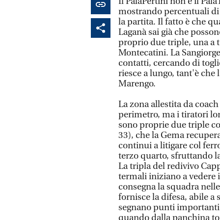
Il PalaPertini non è il Pa
mostrando percentuali di 
la partita. Il fatto è che 
Laganà sai già che possono 
proprio due triple, una a t
Montecatini. La Sangiorges
contatti, cercando di togli
riesce a lungo, tant'è che
Marengo.
La zona allestita da coach
perimetro, ma i tiratori 
sono proprie due triple co
33), che la Gema recupera
continui a litigare col fer
terzo quarto, sfruttando la 
La tripla del redivivo Cappe
termali iniziano a vedere 
consegna la squadra nelle 
fornisce la difesa, abile a
segnano punti importanti 
quando dalla panchina tor