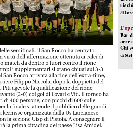
risch
di Lor
L'ope
Bar d
arrest
Chi 
lle semifinali, il San Rocco ha centrato
di Ste
in virtù dell'affermazione ottenuta ai calci di
o match da dentro o fuori contro il rione
tempi i supplementari si erano chiusi sul 3-3
l San Rocco arrivata alla fine dell'extra-time,
ortiere Filippo Niccolai dopo la doppietta del
 Più agevole la qualificazione del rione
vante (2-0) coi gol di Lovari e Viti. Il torneo ha
i di 400 persone, con picchi di 600 sulle
r la finale si attende il pubblico delle grandi
ta kermsse organizzata dalla Us Larcianese
on la sezione Uisp di Pistoia. A consegnare il
arà la prima cittadina del paese Lisa Amidei.