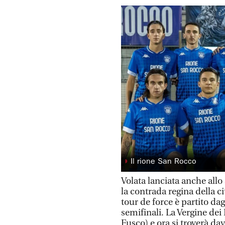
◗
Il rione San Rocco
Volata lanciata anche all
la contrada regina della ci
tour de force è partito dag
semifinali. La Vergine dei
Fusco) e ora si troverà da