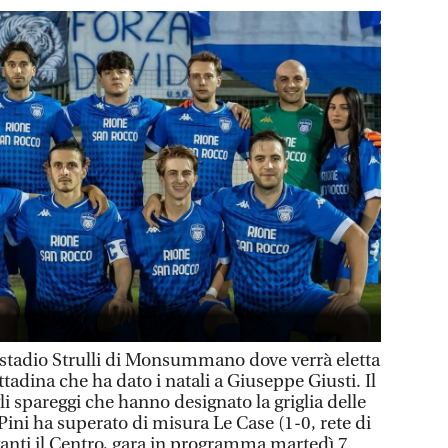
o stadio Strulli di Monsummano dove verrà eletta
ttadina che ha dato i natali a Giuseppe Giusti. Il
li spareggi che hanno designato la griglia delle
 Pini ha superato di misura Le Case (1-0, rete di
vanti il Centro, gara in programma martedì 7