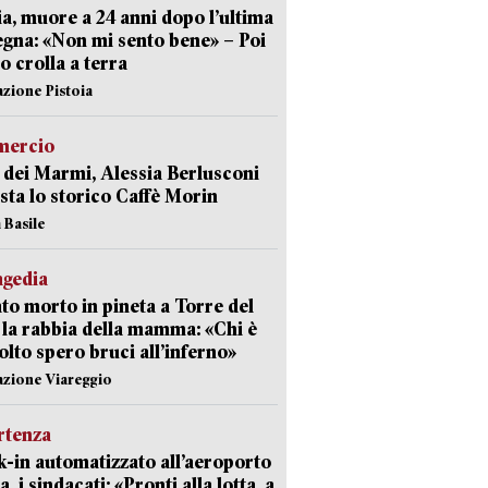
ia, muore a 24 anni dopo l’ultima
gna: «Non mi sento bene» – Poi
 crolla a terra
azione Pistoia
ercio
 dei Marmi, Alessia Berlusconi
sta lo storico Caffè Morin
 Basile
agedia
to morto in pineta a Torre del
 la rabbia della mamma: «Chi è
olto spero bruci all’inferno»
azione Viareggio
rtenza
-in automatizzato all’aeroporto
a, i sindacati: «Pronti alla lotta, a