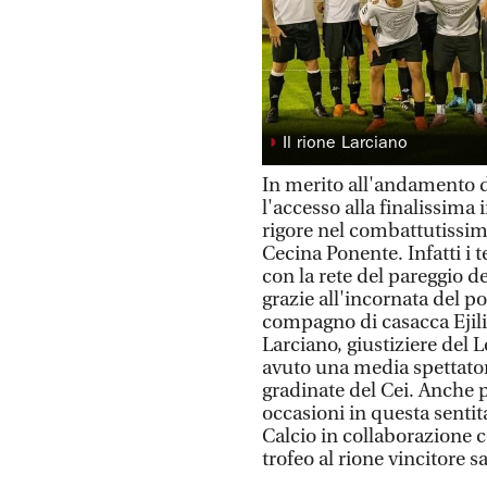
◗
Il rione Larciano
In merito all'andamento de
l'accesso alla finalissima 
rigore nel combattutissim
Cecina Ponente. Infatti i 
con la rete del pareggio de
grazie all'incornata del p
compagno di casacca Ejili.
Larciano, giustiziere del Le
avuto una media spettator
gradinate del Cei. Anche pe
occasioni in questa senti
Calcio in collaborazione c
trofeo al rione vincitore s