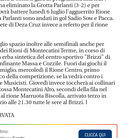
 ha eliminato la Grotta Parlanti (3-2) e per
ovrà battere lunedì 6 luglio l'agguerrito Rione
ta Parlanti sono andati in gol Sadio Sow e Pacca.
ete di Deza Cruz invece a referto per il rione
glio spazio inoltre alle semifinali anche per
dei Rioni di Montecatini Terme, in corso di
 erba sintetica del centro sportivo "Brizzi" di
finante Massa e Cozzile. Fuori dai giochi il
miglio, mercoledì il Rione Centro, primo
ico della competizione, se la vedrà contro i
 Musicisti. Giovedì invece toccherà ai collinari
ossa Montecatini Alto, secondi della fila nel
l rione Marruota Biscolla, arrivato terzo in
io alle 21.30 tutte le sere al Brizzi. l
RVATA
itmo:
CLICCA QUI