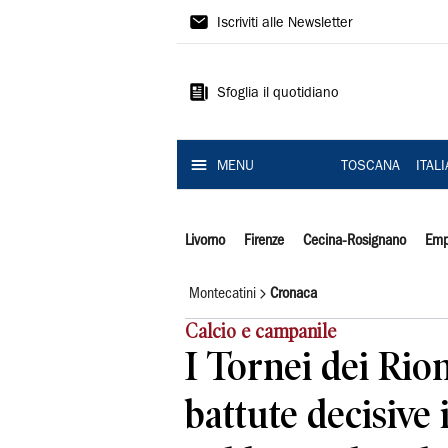
Il
Iscriviti alle Newsletter
Tirreno
Sfoglia il quotidiano
MENU
TOSCANA
ITAL
Livorno
Firenze
Cecina-Rosignano
Emp
Montecatini
Cronaca
Calcio e campanile
I Tornei dei Rion
battute decisive 