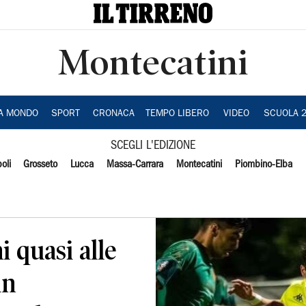
Montecatini
IA MONDO
SPORT
CRONACA
TEMPO LIBERO
VIDEO
SCUOLA 
SCEGLI L'EDIZIONE
oli
Grosseto
Lucca
Massa-Carrara
Montecatini
Piombino-Elba
i quasi alle
in