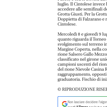
luglio. Il Cintolese invece
accedere alle semifinali d
Grotta Giusti. Per la Grot
Doppietta di Falzarano e r
Cintolese.
Mercoledì 8 e giovedì 9 lu
quanto riguarda il Torneo 
svolgimento sul terreno in
Margine Coperta, nella con
rione Salsero Gallo Mezzo
classificato nel girone un
campioni uscenti del rione
del rione Nievole Casina R
raggruppamento, opposti a
graduatoria. Fischio di iniz
© RIPRODUZIONE RISE
Non lasciare decidere l'algor