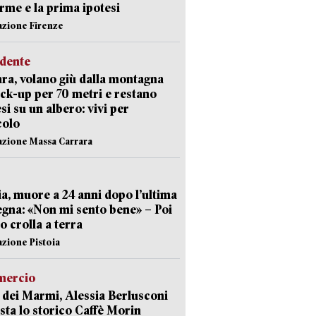
arme e la prima ipotesi
azione Firenze
idente
ra, volano giù dalla montagna
ick-up per 70 metri e restano
si su un albero: vivi per
colo
azione Massa Carrara
ia, muore a 24 anni dopo l’ultima
gna: «Non mi sento bene» – Poi
 crolla a terra
azione Pistoia
ercio
 dei Marmi, Alessia Berlusconi
sta lo storico Caffè Morin