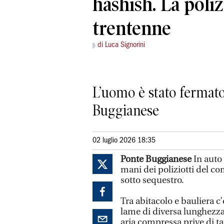
hashish. La poliz
trentenne
di Luca Signorini
L’uomo è stato fermato 
Buggianese
02 luglio 2026 18:35
Ponte Buggianese
In auto
mani dei poliziotti del c
sotto sequestro.
Tra abitacolo e bauliera c
lame di diversa lunghezza 
aria compressa prive di t