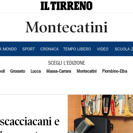
Montecatini
IA MONDO
SPORT
CRONACA
TEMPO LIBERO
VIDEO
SCUOLA 
SCEGLI L'EDIZIONE
oli
Grosseto
Lucca
Massa-Carrara
Montecatini
Piombino-Elba
scacciacani e