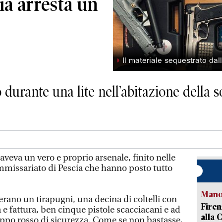
ia arresta un
◗
Il materiale sequestrato dall
durante una lite nell’abitazione della s
 aveva un vero e proprio arsenale, finito nelle
ommissariato di Pescia che hanno posto tutto
Manov
’erano un tirapugni, una decina di coltelli con
Firen
e fattura, ben cinque pistole scacciacani e ad
alla 
appo rosso di sicurezza. Come se non bastasse,