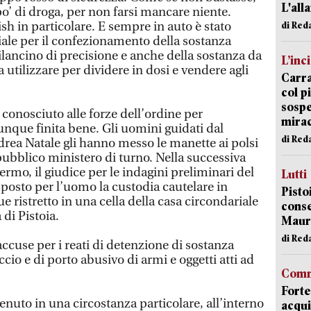
L'all
’ di droga, per non farsi mancare niente.
 in particolare. E sempre in auto è stato
di Red
iale per il confezionamento della sostanza
ilancino di precisione e anche della sostanza da
L’inc
utilizzare per dividere in dosi e vendere agli
Carra
col p
sospe
à conosciuto alle forze dell’ordine per
mira
unque finita bene. Gli uomini guidati dal
di Red
rea Natale gli hanno messo le manette ai polsi
pubblico ministero di turno. Nella successiva
ermo, il giudice per le indagini preliminari del
Lutti
sposto per l’uomo la custodia cautelare in
Pisto
e ristretto in una cella della casa circondariale
conse
 di Pistoia.
Mauro
di Red
ccuse per i reati di detenzione di sostanza
ccio e di porto abusivo di armi e oggetti atti ad
Comm
Forte
enuto in una circostanza particolare, all’interno
acqui