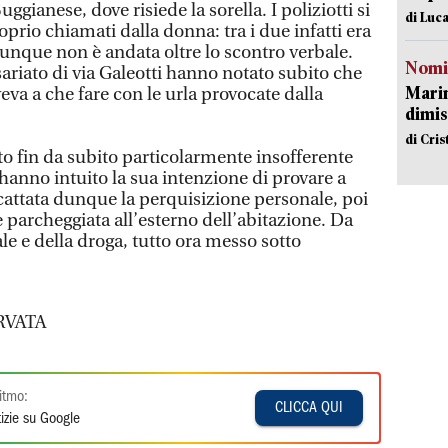
ggianese, dove risiede la sorella. I poliziotti si
di Luca
oprio chiamati dalla donna: tra i due infatti era
munque non è andata oltre lo scontro verbale.
Nomi
ariato di via Galeotti hanno notato subito che
Mari
aveva a che fare con le urla provocate dalla
dimis
di Cri
to fin da subito particolarmente insofferente
e hanno intuito la sua intenzione di provare a
attata dunque la perquisizione personale, poi
 parcheggiata all’esterno dell’abitazione. Da
ale e della droga, tutto ora messo sotto
RVATA
itmo:
CLICCA QUI
izie su Google