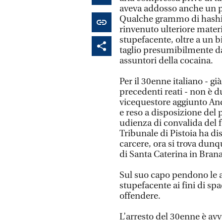
aveva addosso anche un po
Qualche grammo di hashish
rinvenuto ulteriore mater
stupefacente, oltre a un b
taglio presumibilmente da 
assuntori della cocaina.
Per il 30enne italiano - gi
precedenti reati - non è d
vicequestore aggiunto And
e reso a disposizione del 
udienza di convalida del f
Tribunale di Pistoia ha di
carcere, ora si trova dunqu
di Santa Caterina in Brana
Sul suo capo pendono le a
stupefacente ai fini di spa
offendere.
L’arresto del 30enne è avv