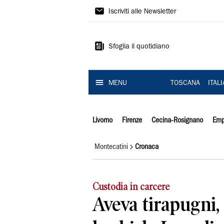
Il
Iscriviti alle Newsletter
Tirreno
Sfoglia il quotidiano
MENU
TOSCANA
ITAL
Livorno
Firenze
Cecina-Rosignano
Emp
Montecatini
Cronaca
Custodia in carcere
Aveva tirapugni, 