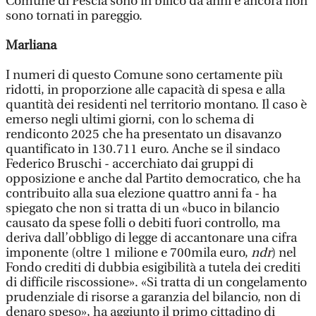
Comune di Pescia sono in bilico da anni e ancora non
sono tornati in pareggio.
Marliana
I numeri di questo Comune sono certamente più
ridotti, in proporzione alle capacità di spesa e alla
quantità dei residenti nel territorio montano. Il caso è
emerso negli ultimi giorni, con lo schema di
rendiconto 2025 che ha presentato un disavanzo
quantificato in 130.711 euro. Anche se il sindaco
Federico Bruschi - accerchiato dai gruppi di
opposizione e anche dal Partito democratico, che ha
contribuito alla sua elezione quattro anni fa - ha
spiegato che non si tratta di un «buco in bilancio
causato da spese folli o debiti fuori controllo, ma
deriva dall’obbligo di legge di accantonare una cifra
imponente (oltre 1 milione e 700mila euro,
ndr
) nel
Fondo crediti di dubbia esigibilità a tutela dei crediti
di difficile riscossione». «Si tratta di un congelamento
prudenziale di risorse a garanzia del bilancio, non di
denaro speso», ha aggiunto il primo cittadino di