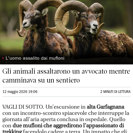
◗
L'uomo assalito dai mufloni
Gli animali assaltarono un avvocato mentre
camminava su un sentiero
12 maggio 2026 19:06
2 MINUTI DI LETTURA
VAGLI DI SOTTO. Un’escursione in
alta Garfagnana
con un incontro-scontro spiacevole che interruppe la
giornata all’aria aperta conclusa in ospedale. Quello
con
due mufloni che aggredirono l’appassionato di
trekking
facendolo cadere a terra. Un impatto che gli