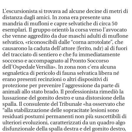
L’escursionista si trovava ad alcune decine di metri di
distanza dagli amici. In zona era presente una
mandria di mufloni e capre selvatiche di circa 50
esemplari. Il gruppo orientò la corsa verso l’avvocato
che venne aggredito da due maschi adulti di muflone
selvatico, «riconoscibili dalle “corna arrotolate”, che
causarono la caduta dell’attore (ferito, ndr) al di fuori
del tracciato di sentiero e che fu immediatamente
soccorso e accompagnato al Pronto Soccorso
dell’Ospedale Versilia». In zona non c’era alcuna
segnaletica di pericolo di fauna selvatica libera né
erano presenti recinzioni o altri dispositivi di
protezione per prevenire l’aggressione da parte di
animali allo stato brado. Il professionista rimediò la
lussazione del gomito destro e una distorsione della
spalla. Il consulente del Tribunale «ha osservato che
“alla stabilizzazione delle sopracitate lesioni sono
residuati postumi permanenti non più suscettibili di
ulteriori evoluzioni, caratterizzati da un quadro algo
disfunzionale della spalla destra e del gomito destro,