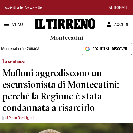
Il
Iscriviti alle Newsletter
ABBONATI
Tirreno
MENU
ACCEDI
Montecatini
Montecatini
Cronaca
SEGUICI SU
DISCOVER
La sentenza
Mufloni aggrediscono un
escursionista di Montecatini:
perché la Regione è stata
condannata a risarcirlo
di Pietro Barghigiani