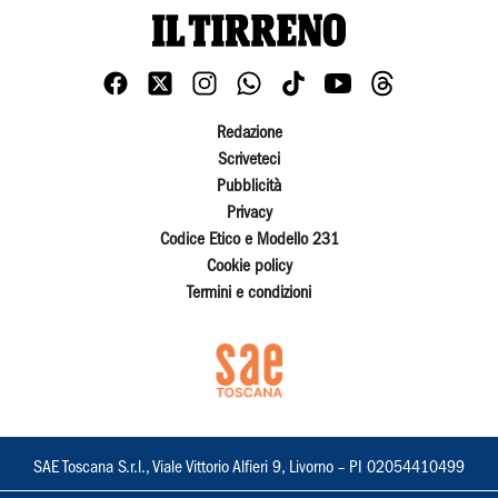
Redazione
Scriveteci
Pubblicità
Privacy
Codice Etico e Modello 231
Cookie policy
Termini e condizioni
SAE Toscana S.r.l., Viale Vittorio Alfieri 9, Livorno – PI 02054410499