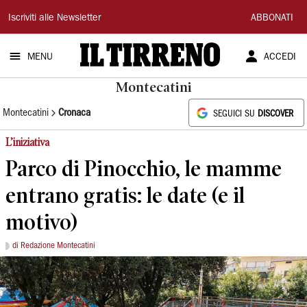
Il
Iscriviti alle Newsletter
ABBONATI
Tirreno
MENU
ACCEDI
Montecatini
Montecatini
Cronaca
SEGUICI SU
DISCOVER
L’iniziativa
Parco di Pinocchio, le mamme
entrano gratis: le date (e il
motivo)
di Redazione Montecatini