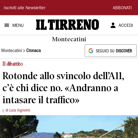
Il
Iscriviti alle Newsletter
ABBONATI
Tirreno
MENU
ACCEDI
Montecatini
Montecatini
Cronaca
SEGUICI SU
DISCOVER
Il dibattito
Rotonde allo svincolo dell’A11,
c’è chi dice no. «Andranno a
intasare il traffico»
di Luca Signorini