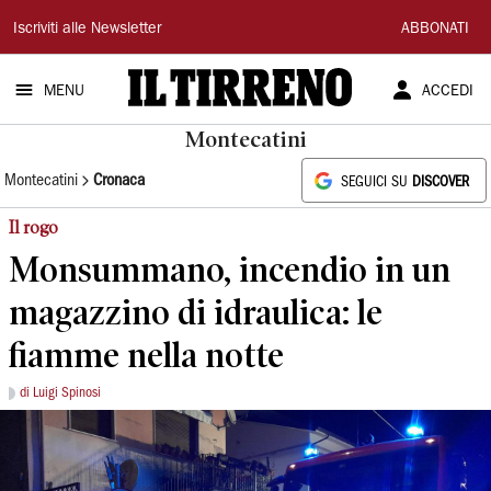
Il
Iscriviti alle Newsletter
ABBONATI
Tirreno
MENU
ACCEDI
Montecatini
Montecatini
Cronaca
SEGUICI SU
DISCOVER
Il rogo
Monsummano, incendio in un
magazzino di idraulica: le
fiamme nella notte
di Luigi Spinosi