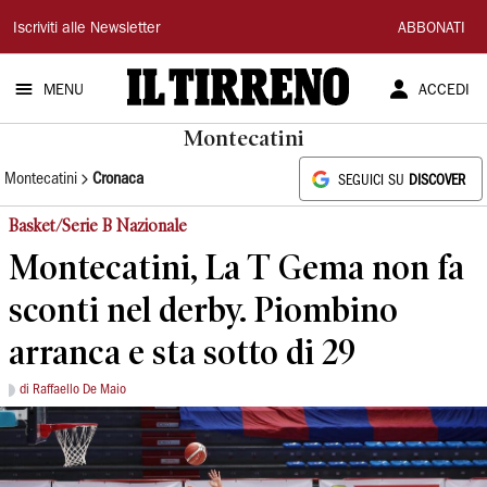
Il
Iscriviti alle Newsletter
ABBONATI
Tirreno
MENU
ACCEDI
Montecatini
Montecatini
Cronaca
SEGUICI SU
DISCOVER
Basket/Serie B Nazionale
Montecatini, La T Gema non fa
sconti nel derby. Piombino
arranca e sta sotto di 29
di Raffaello De Maio