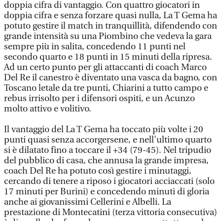
doppia cifra di vantaggio. Con quattro giocatori in
doppia cifra e senza forzare quasi nulla, La T Gema ha
potuto gestire il match in tranquillità, difendendo con
grande intensità su una Piombino che vedeva la gara
sempre più in salita, concedendo 11 punti nel
secondo quarto e 18 punti in 15 minuti della ripresa.
Ad un certo punto per gli attaccanti di coach Marco
Del Re il canestro è diventato una vasca da bagno, con
Toscano letale da tre punti, Chiarini a tutto campo e
rebus irrisolto per i difensori ospiti, e un Acunzo
molto attivo e volitivo.
Il vantaggio del La T Gema ha toccato più volte i 20
punti quasi senza accorgersene, e nell'ultimo quarto
si è dilatato fino a toccare il +34 (79-45). Nel tripudio
del pubblico di casa, che annusa la grande impresa,
coach Del Re ha potuto così gestire i minutaggi,
cercando di tenere a riposo i giocatori acciaccati (solo
17 minuti per Burini) e concedendo minuti di gloria
anche ai giovanissimi Cellerini e Albelli. La
prestazione di Montecatini (terza vittoria consecutiva)