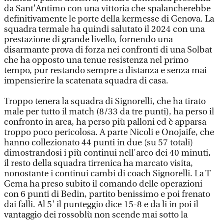
da Sant'Antimo con una vittoria che spalancherebbe
definitivamente le porte della kermesse di Genova. La
squadra termale ha quindi salutato il 2024 con una
prestazione di grande livello, fornendo una
disarmante prova di forza nei confronti di una Solbat
che ha opposto una tenue resistenza nel primo
tempo, pur restando sempre a distanza e senza mai
impensierire la scatenata squadra di casa.
Troppo tenera la squadra di Signorelli, che ha tirato
male per tutto il match (8/33 da tre punti), ha perso il
confronto in area, ha perso più palloni ed è apparsa
troppo poco pericolosa. A parte Nicoli e Onojaife, che
hanno collezionato 44 punti in due (su 57 totali)
dimostrandosi i più continui nell'arco dei 40 minuti,
il resto della squadra tirrenica ha marcato visita,
nonostante i continui cambi di coach Signorelli. La T
Gema ha preso subito il comando delle operazioni
con 6 punti di Bedin, partito benissimo e poi frenato
dai falli. Al 5' il punteggio dice 15-8 e da li in poi il
vantaggio dei rossoblù non scende mai sotto la