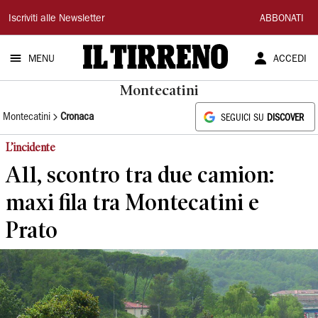
Il
Iscriviti alle Newsletter
ABBONATI
Tirreno
MENU
ACCEDI
Montecatini
Montecatini
Cronaca
SEGUICI SU
DISCOVER
L’incidente
A11, scontro tra due camion:
maxi fila tra Montecatini e
Prato