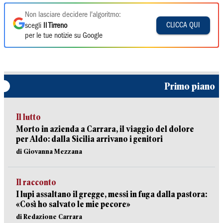
Non lasciare decidere l'algoritmo:
CLICCA QUI
scegli
Il Tirreno
per le tue notizie su Google
Primo piano
Il lutto
Morto in azienda a Carrara, il viaggio del dolore
per Aldo: dalla Sicilia arrivano i genitori
di Giovanna Mezzana
Il racconto
I lupi assaltano il gregge, messi in fuga dalla pastora:
«Così ho salvato le mie pecore»
di Redazione Carrara