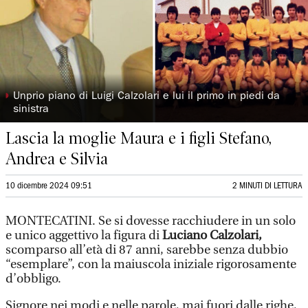
◗
Unprio piano di Luigi Calzolari e lui il primo in piedi da
sinistra
Lascia la moglie Maura e i figli Stefano,
Andrea e Silvia
10 dicembre 2024 09:51
2 MINUTI DI LETTURA
MONTECATINI. Se si dovesse racchiudere in un solo
e unico aggettivo la figura di
Luciano Calzolari,
scomparso all’età di 87 anni, sarebbe senza dubbio
“esemplare”, con la maiuscola iniziale rigorosamente
d’obbligo.
Signore nei modi e nelle parole, mai fuori dalle righe,