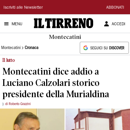
Il
Iscriviti alle Newsletter
ABBONATI
Tirreno
MENU
ACCEDI
Montecatini
Montecatini
Cronaca
SEGUICI SU
DISCOVER
Il lutto
Montecatini dice addio a
Luciano Calzolari storico
presidente della Murialdina
di Roberto Grazzini