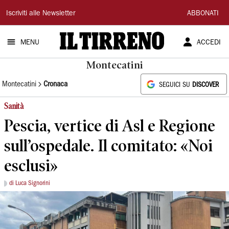
Il
Iscriviti alle Newsletter
ABBONATI
Tirreno
MENU
ACCEDI
Montecatini
Montecatini
Cronaca
SEGUICI SU
DISCOVER
Sanità
Pescia, vertice di Asl e Regione
sull’ospedale. Il comitato: «Noi
esclusi»
di Luca Signorini