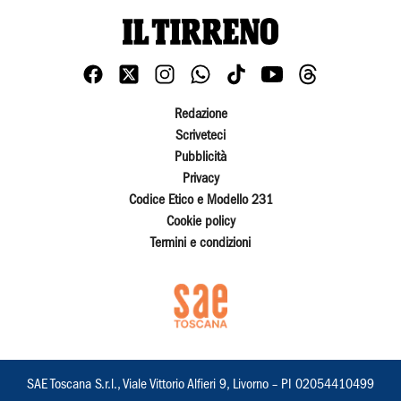
Redazione
Scriveteci
Pubblicità
Privacy
Codice Etico e Modello 231
Cookie policy
Termini e condizioni
SAE Toscana S.r.l., Viale Vittorio Alfieri 9, Livorno – PI 02054410499