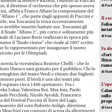
a insieme al feretro e Ricordi, l'editore di Puccini
i, il direttore d'orchestra che più spesso aveva
di Pao
ini, affida a Franco Alfano la composizione del
e "Alfano 1", che parte dagli appunti di Puccini e
Il ca
dele, ma Toscanini lo trova eccessivamente
Follo
 avrebbe inserito battute sue. Toscanini gli
inviat
il finale "Alfano 2", più corto e solitamente più
di Iva
finale di Luciano Berio realizzato in epoca più
mo il “finale cinese” che risale al 2007 scritto
e fu rappresentato per inaugurare il nuovo
Fa di
truito per le Olimpiadi.
«Fort
Ibiza
menta la vicesindaca Beatrice Chelli – che lo
rumor
ibuto Unesco sarà gratuito per il pubblico. Chi lo
di Mat
otteghino del teatro Verdi e ritirare due biglietti
mento posti. Il Verdi è uno dei teatri più
L'op
d ospitare circa 1400 spettatori». Fra i
eka Lokar, Valentina Boi, Max Jota, Paolo
Cala
aolo Pecchioli, Nicolò Ayroldi, Francesco
sullo
a del Festival Puccini di Torre del Lago,
proge
, maestro del coro Roberto Ardigò, direzione
di Luca
zio Moschini con costumi di scena da allestimenti