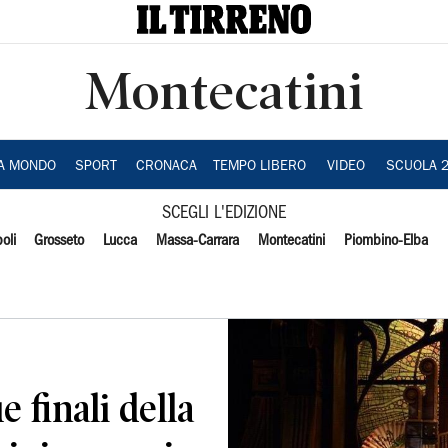
Montecatini
IA MONDO
SPORT
CRONACA
TEMPO LIBERO
VIDEO
SCUOLA 
SCEGLI L'EDIZIONE
oli
Grosseto
Lucca
Massa-Carrara
Montecatini
Piombino-Elba
e finali della