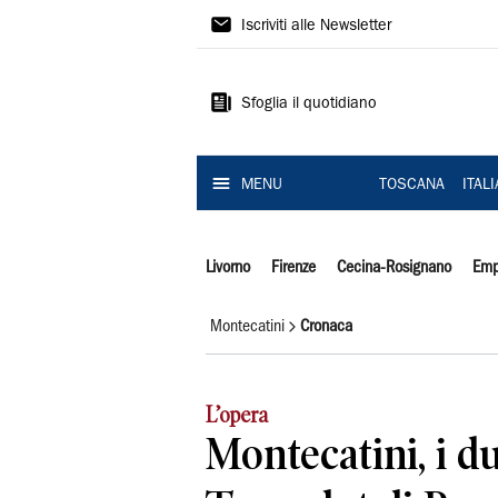
Il
Iscriviti alle Newsletter
Tirreno
Sfoglia il quotidiano
MENU
TOSCANA
ITAL
Livorno
Firenze
Cecina-Rosignano
Emp
Montecatini
Cronaca
L’opera
Montecatini, i du