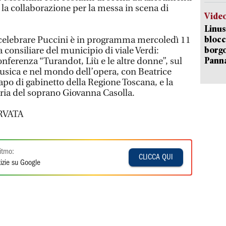
n la collaborazione per la messa in scena di
Vide
Linus
blocc
 celebrare Puccini è in programma mercoledì 11
borgo
a consiliare del municipio di viale Verdi:
Pann
conferenza “Turandot, Liù e le altre donne”, sul
usica e nel mondo dell’opera, con Beatrice
capo di gabinetto della Regione Toscana, e la
ria del soprano Giovanna Casolla.
RVATA
itmo:
CLICCA QUI
izie su Google