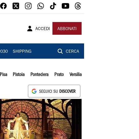
ACCEDI
ABBONATI
2030
SHIPPING
CERCA
Pisa
Pistoia
Pontedera
Prato
Versilia
SEGUICI SU
DISCOVER