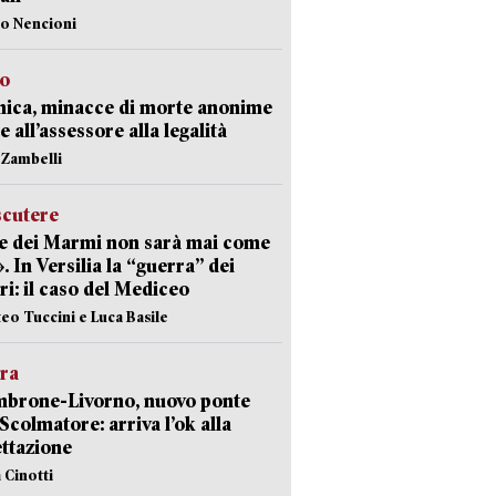
lo Nencioni
so
nica, minacce di morte anonime
e all’assessore alla legalità
n Zambelli
scutere
e dei Marmi non sarà mai come
». In Versilia la “guerra” dei
i: il caso del Mediceo
teo Tuccini e Luca Basile
era
mbrone-Livorno, nuovo ponte
 Scolmatore: arriva l’ok alla
ttazione
 Cinotti