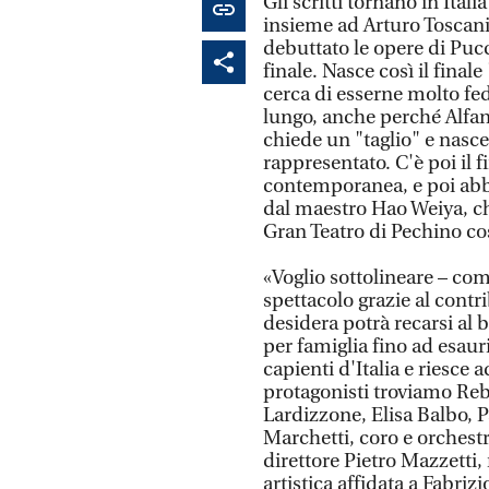
Gli scritti tornano in Itali
insieme ad Arturo Toscanin
debuttato le opere di Pucc
finale. Nasce così il final
cerca di esserne molto fe
lungo, anche perché Alfano
chiede un "taglio" e nasce 
rappresentato. C'è poi il 
contemporanea, e poi abbia
dal maestro Hao Weiya, ch
Gran Teatro di Pechino cos
«Voglio sottolineare – com
spettacolo grazie al contr
desidera potrà recarsi al b
per famiglia fino ad esauri
capienti d'Italia e riesce a
protagonisti troviamo Reb
Lardizzone, Elisa Balbo, P
Marchetti, coro e orchestr
direttore Pietro Mazzetti
artistica affidata a Fabri