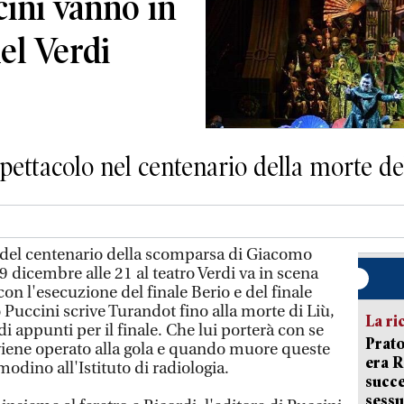
ini vanno in
el Verdi
pettacolo nel centenario della morte d
 del centenario della scomparsa di Giacomo
 dicembre alle 21 al teatro Verdi va in scena
 con l'esecuzione del finale Berio e del finale
Puccini scrive Turandot fino alla morte di Liù,
La ri
di appunti per il finale. Che lui porterà con se
Prato
viene operato alla gola e quando muore queste
era 
odino all'Istituto di radiologia.
succe
sessu