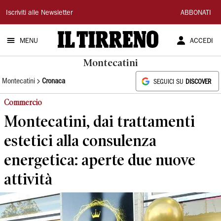
Il
Iscriviti alle Newsletter
ABBONATI
Tirreno
MENU
ACCEDI
Montecatini
Montecatini
Cronaca
SEGUICI SU
DISCOVER
Commercio
Montecatini, dai trattamenti
estetici alla consulenza
energetica: aperte due nuove
attività