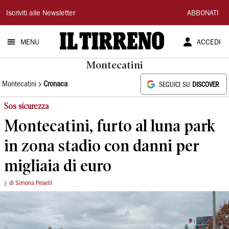
Il
Iscriviti alle Newsletter
ABBONATI
Tirreno
MENU
ACCEDI
Montecatini
Montecatini
Cronaca
SEGUICI SU
DISCOVER
Sos sicurezza
Montecatini, furto al luna park
in zona stadio con danni per
migliaia di euro
di Simona Peselli