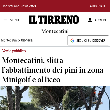
Il
Iscriviti alle Newsletter
ABBONATI
Tirreno
MENU
ACCEDI
Montecatini
Montecatini
Cronaca
SEGUICI SU
DISCOVER
Verde pubblico
Montecatini, slitta
l’abbattimento dei pini in zona
Minigolf e al liceo