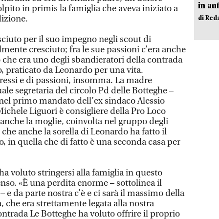
in au
pito in primis la famiglia che aveva iniziato a
izione.
di Red
iuto per il suo impegno negli scout di
lmente cresciuto; fra le sue passioni c’era anche
to che era uno degli sbandieratori della contrada
o, praticato da Leonardo per una vita.
eressi e di passioni, insomma. La madre
ale segretaria del circolo Pd delle Botteghe –
 nel primo mandato dell’ex sindaco Alessio
Michele Liguori è consigliere della Pro Loco
 anche la moglie, coinvolta nel gruppo degli
 che anche la sorella di Leonardo ha fatto il
co, in quella che di fatto è una seconda casa per
ha voluto stringersi alla famiglia in questo
o. «È una perdita enorme – sottolinea il
 e da parte nostra c’è e ci sarà il massimo della
a, che era strettamente legata alla nostra
ntrada Le Botteghe ha voluto offrire il proprio