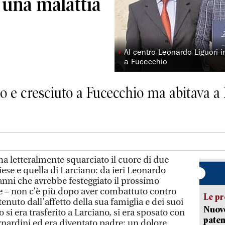
 una malattia
◗
Al centro Leonardo Liguori i
a Fucecchio
o e cresciuto a Fucecchio ma abitava a 
a letteralmente squarciato il cuore di due
ese e quella di Larciano: da ieri Leonardo
anni che avrebbe festeggiato il prossimo
 – non c’è più dopo aver combattuto contro
Le pr
tenuto dall’affetto della sua famiglia e dei suoi
Nuovo
si era trasferito a Larciano, si era sposato con
paten
rnardini ed era diventato padre; un dolore