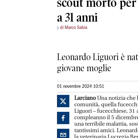
scout morto per
a 31 anni
di Marco Sabia
Leonardo Liguori è nat
giovane moglie
01 novembre 2024 10:51
Larciano
Una notizia che h
comunità, quella fucecchi
Liguori – fucecchiese, 31 
compleanno il 5 dicembre
una terribile malattia, sos
tantissimi amici. Leonardo 
la veterinaria Lucrezia Be