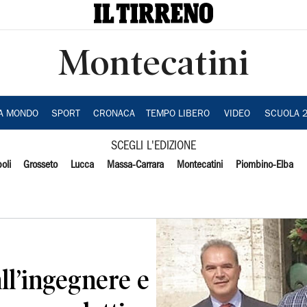
Montecatini
IA MONDO
SPORT
CRONACA
TEMPO LIBERO
VIDEO
SCUOLA 
SCEGLI L'EDIZIONE
oli
Grosseto
Lucca
Massa-Carrara
Montecatini
Piombino-Elba
all’ingegnere e