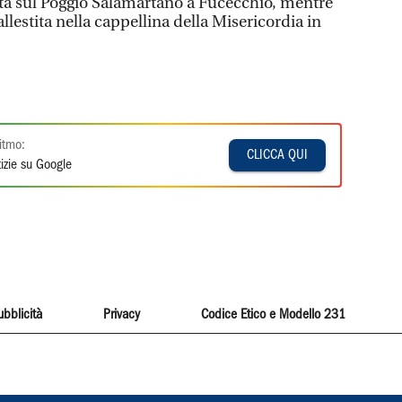
iata sul Poggio Salamartano a Fucecchio, mentre
llestita nella cappellina della Misericordia in
itmo:
CLICCA QUI
izie su Google
ubblicità
Privacy
Codice Etico e Modello 231