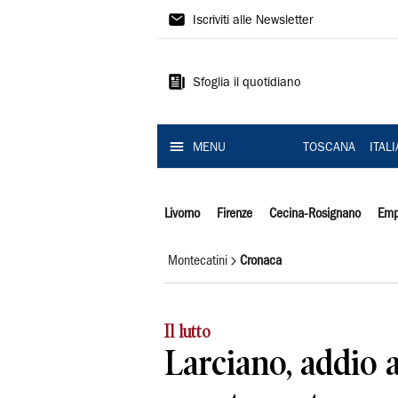
Il
Iscriviti alle Newsletter
Tirreno
Sfoglia il quotidiano
MENU
TOSCANA
ITAL
Livorno
Firenze
Cecina-Rosignano
Emp
Montecatini
Cronaca
Il lutto
Larciano, addio 