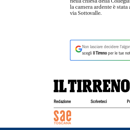
nella chiesa della Colleg
la camera ardente è stata a
via Sottovalle.
Non lasciare decidere l'algor
scegli
Il Tirreno
per le tue not
Redazione
Scriveteci
P