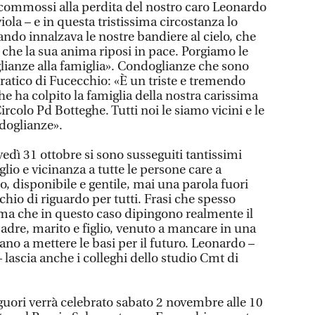
commossi alla perdita del nostro caro Leonardo
viola – e in questa tristissima circostanza lo
ndo innalzava le nostre bandiere al cielo, che
 e che la sua anima riposi in pace. Porgiamo le
lianze alla famiglia». Condoglianze che sono
ratico di Fucecchio: «È un triste e tremendo
e ha colpito la famiglia della nostra carissima
ircolo Pd Botteghe. Tutti noi le siamo vicini e le
doglianze».
vedì 31 ottobre si sono susseguiti tantissimi
lio e vicinanza a tutte le persone care a
disponibile e gentile, mai una parola fuori
hio di riguardo per tutti. Frasi che spesso
ma che in questo caso dipingono realmente il
adre, marito e figlio, venuto a mancare in una
ziano a mettere le basi per il futuro. Leonardo –
 lascia anche i colleghi dello studio Cmt di
guori verrà celebrato sabato 2 novembre alle 10