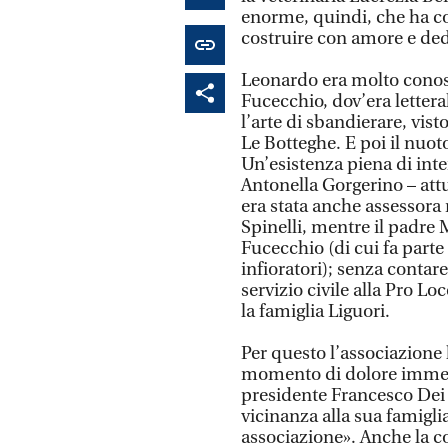
enorme, quindi, che ha col
costruire con amore e ded
Leonardo era molto conosc
Fucecchio, dov’era lettera
l’arte di sbandierare, vis
Le Botteghe. E poi il nuot
Un’esistenza piena di int
Antonella Gorgerino – attu
era stata anche assessora
Spinelli, mentre il padre 
Fucecchio (di cui fa parte
infioratori); senza contare
servizio civile alla Pro Lo
la famiglia Liguori.
Per questo l’associazione 
momento di dolore immens
presidente Francesco Dei –
vicinanza alla sua famigli
associazione». Anche la co