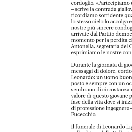
cordoglio. «Partecipiamo 
– scrive la contrada giallo
ricordiamo sorridente qua
lo stesso cielo lo accolga
nostre più sincere condog
arrivate dal Partito democ
momento per la perdita ch
Antonella, segretaria del C
esprimiamo le nostre con
Durante la giornata di gio
messaggi di dolore, cordog
Leonardo: un uomo buono, 
posto e sempre con un occ
sembrano di circostanza 
valore di questo giovane p
fase della vita dove si ini
di professione ingegnere –
Fucecchio.
Il funerale di Leonardo Li