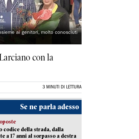
nsieme ai genitori, molto conosciuti
Larciano con la
3 MINUTI DI LETTURA
Se ne parla adesso
oposte
 codice della strada, dalla
te a 17 anni al sorpasso a destra