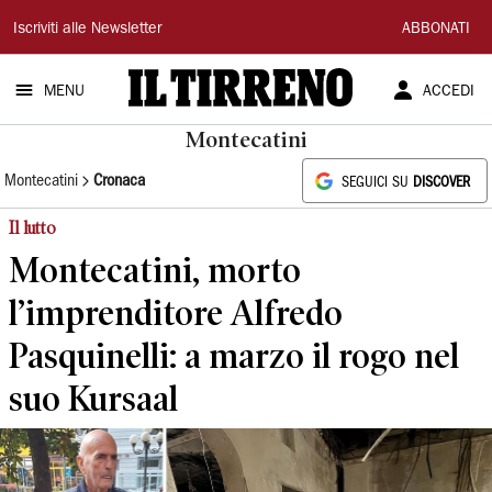
Il
Iscriviti alle Newsletter
ABBONATI
Tirreno
MENU
ACCEDI
Montecatini
Montecatini
Cronaca
SEGUICI SU
DISCOVER
Il lutto
Montecatini, morto
l’imprenditore Alfredo
Pasquinelli: a marzo il rogo nel
suo Kursaal