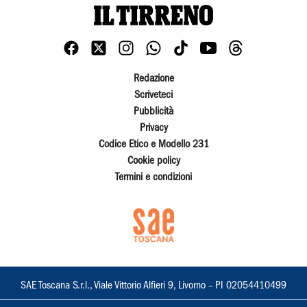
Redazione
Scriveteci
Pubblicità
Privacy
Codice Etico e Modello 231
Cookie policy
Termini e condizioni
SAE Toscana S.r.l., Viale Vittorio Alfieri 9, Livorno – PI 02054410499