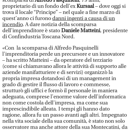
scomparsa di
Alfredo Pasquinelli
, 79 anni,
proprietario di un fondo dell’ex
Kursaal
– dove oggi si
trova il locale “Principe” – nel quale a fine marzo di
quest’anno ci furono
danni ingenti a causa di un
incendio
. A dare notizia della scomparsa
dell’imprenditore è stato
Daniele Matteini
, presidente
di Confindustria Toscana Nord.
«Con la scomparsa di Alfredo Pasquinelli
l'imprenditoria perde un precursore e un innovatore
– ha scritto Matteini – da operatore del terziario
(come si chiamavano allora le attività di supporto alle
aziende manifatturiere e di servizi) organizzò la
propria impresa dotandosi di un management in
grado di gestire il flusso di lavoro e commesse,
strutturò gli uffici e formò il personale in maniera
adeguata, comprese l'enorme valore dell'informatica
non come costola dell'impresa, ma come sua
imprescindibile alleata. I tempi gli hanno dato
ragione, allora fu un passo avanti agli altri. Impegnato
nella vita sociale della sua comunità, è stato non solo
osservatore ma anche attore della sua Montecatini, da