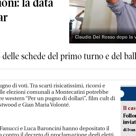
ioni: la data
ar
◗
Claudio Del Rosso dopo la vi
o delle schede del primo turno e del ball
di voti. Tra scarti risicatissimi, ricorsi e
 delle elezioni comunali a Montecatini potrebbe
re western “Per un pugno di dollari”, film cult di
stwood e Gian Maria Volonté.
Il ca
Follo
inviat
 Fanucci e Luca Baroncini hanno depositato il
di Iva
a contro il decreto di proclamazione degli eletti,