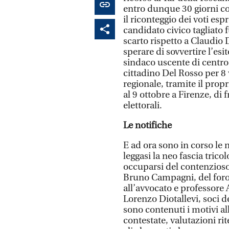
entro dunque 30 giorni co
il riconteggio dei voti espr
candidato civico tagliato 
scarto rispetto a Claudio 
sperare di sovvertire l’esi
sindaco uscente di centro
cittadino Del Rosso per 8 
regionale, tramite il prop
al 9 ottobre a Firenze, di 
elettorali.
Le notifiche
E ad ora sono in corso le n
leggasi la neo fascia tricol
occuparsi del contenzios
Bruno Campagni, del foro 
all’avvocato e professore
Lorenzo Diotallevi, soci d
sono contenuti i motivi al
contestate, valutazioni ri