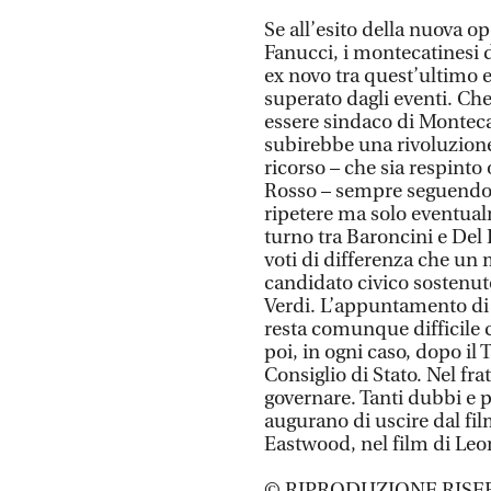
Se all’esito della nuova o
Fanucci, i montecatinesi 
ex novo tra quest’ultimo e
superato dagli eventi. Che
essere sindaco di Monteca
subirebbe una rivoluzione
ricorso – che sia respinto 
Rosso – sempre seguendo l
ripetere ma solo eventualm
turno tra Baroncini e Del R
voti di differenza che un
candidato civico sostenuto 
Verdi. L’appuntamento di
resta comunque difficile 
poi, in ogni caso, dopo il 
Consiglio di Stato. Nel fra
governare. Tanti dubbi e p
augurano di uscire dal fil
Eastwood, nel film di Leo
© RIPRODUZIONE RISE