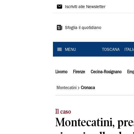
Il
Iscriviti alle Newsletter
Tirreno
Sfoglia il quotidiano
MENU
TOSCANA
ITAL
Livorno
Firenze
Cecina-Rosignano
Emp
Montecatini
Cronaca
Il caso
Montecatini, pre