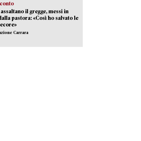
cconto
i assaltano il gregge, messi in
dalla pastora: «Così ho salvato le
pecore»
azione Carrara