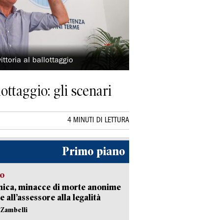
ttoria al ballottaggio
ottaggio: gli scenari
4 MINUTI DI LETTURA
Primo piano
so
nica, minacce di morte anonime
e all’assessore alla legalità
n Zambelli