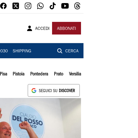
ACCEDI
ABBONATI
2030
SHIPPING
CERCA
Pisa
Pistoia
Pontedera
Prato
Versilia
SEGUICI SU
DISCOVER