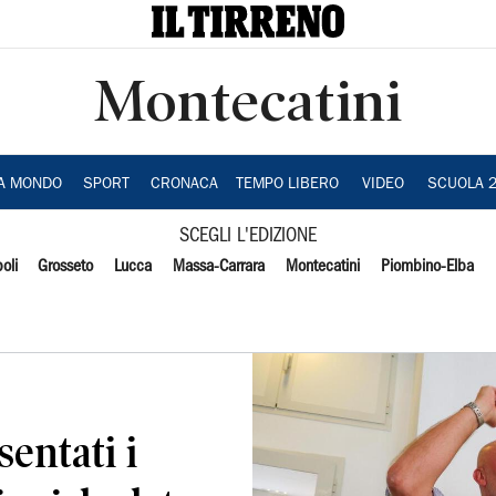
Montecatini
IA MONDO
SPORT
CRONACA
TEMPO LIBERO
VIDEO
SCUOLA 
SCEGLI L'EDIZIONE
oli
Grosseto
Lucca
Massa-Carrara
Montecatini
Piombino-Elba
sentati i