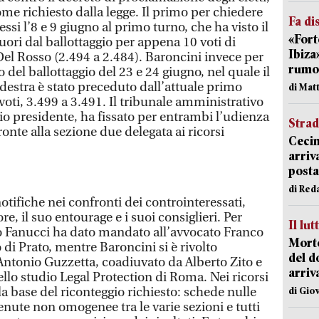
me richiesto dalla legge. Il primo per chiedere
Fa di
essi l’8 e 9 giugno al primo turno, che ha visto il
«Fort
fuori dal ballottaggio per appena 10 voti di
Ibiza
Del Rosso (2.494 a 2.484). Baroncini invece per
rumor
to del ballottaggio del 23 e 24 giugno, nel quale il
destra è stato preceduto dall’attuale primo
di Mat
voti, 3.499 a 3.491. Il tribunale amministrativo
rio presidente, ha fissato per entrambi l’udienza
Strad
fronte alla sezione due delegata ai ricorsi
Cecin
arriv
posta
di Red
otifiche nei confronti dei controinteressati,
ore, il suo entourage e i suoi consiglieri. Per
Il lut
o Fanucci ha dato mandato all’avvocato Franco
Morto
di Prato, mentre Baroncini si è rivolto
del d
 Antonio Guzzetta, coadiuvato da Alberto Zito e
arriv
ello studio Legal Protection di Roma. Nei ricorsi
la base del riconteggio richiesto: schede nulle
di Gio
tenute non omogenee tra le varie sezioni e tutti