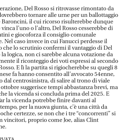
perazione, Del Rosso si ritrovasse rimontato da
dovrebbero tornare alle urne per un ballottaggio
 Baroncini, il cui ricorso risulterebbe dunque
 vinca l’uno o l’altro, Del Rosso cesserebbe di
tini e giocoforza il consiglio comunale
. Nel caso invece in cui Fanucci perdesse il
o che lo scrutinio confermi il vantaggio di Del
a logica, non ci sarebbe alcuna votazione da
ente il riconteggio dei voti espressi al secondo
osso. E lì la partita si rigiocherebbe su quegli 8
 mese fa hanno consentito all’avvocato 54enne,
dal centrosinistra, di salire al trono di viale
 ottobre suggerisce tempi abbastanza brevi, ma
che la vicenda si concluda prima del 2025. E
Tar la vicenda potrebbe finire davanti al
ttempo, per la nuova giunta, c’è una città da
oche certezze, se non che i tre “concorrenti” si
m vincitori, proprio come Joe, alias Clint
ne.
RVATA