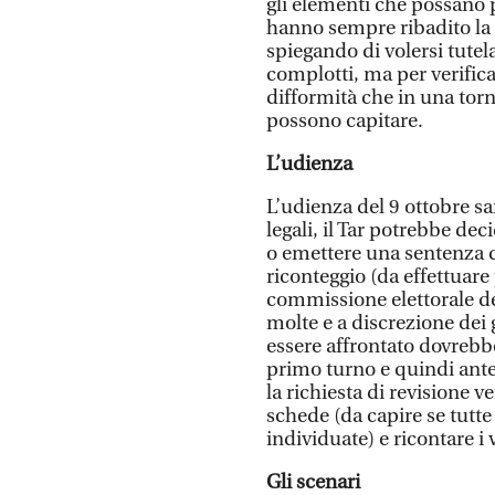
gli elementi che possano p
hanno sempre ribadito la p
spiegando di volersi tute
complotti, ma per verifica
difformità che in una tor
possono capitare.
L’udienza
L’udienza del 9 ottobre sa
legali, il Tar potrebbe deci
o emettere una sentenza d
riconteggio (da effettuar
commissione elettorale del
molte e a discrezione dei g
essere affrontato dovrebbe
primo turno e quindi ante
la richiesta di revisione 
schede (da capire se tutte
individuate) e ricontare i v
Gli scenari