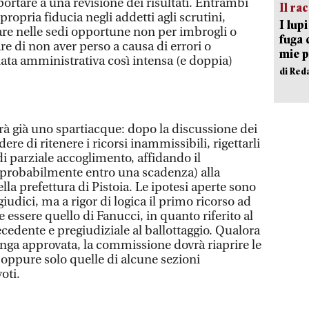
ortare a una revisione dei risultati. Entrambi
Il ra
ropria fiducia negli addetti agli scrutini,
I lup
lare nelle sedi opportune non per imbrogli o
fuga 
re di non aver perso a causa di errori o
mie 
nata amministrativa così intensa (e doppia)
di Red
rà già uno spartiacque: dopo la discussione dei
dere di ritenere i ricorsi inammissibili, rigettarli
i parziale accoglimento, affidando il
e probabilmente entro una scadenza) alla
la prefettura di Pistoia. Le ipotesi aperte sono
iudici, ma a rigor di logica il primo ricorso ad
 essere quello di Fanucci, in quanto riferito al
cedente e pregiudiziale al ballottaggio. Qualora
venga approvata, la commissione dovrà riaprire le
 oppure solo quelle di alcune sezioni
oti.