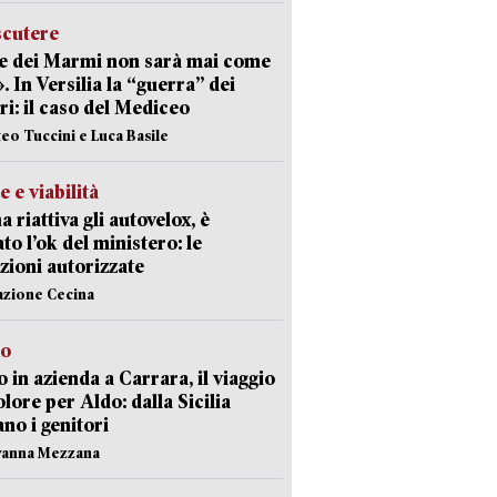
scutere
e dei Marmi non sarà mai come
». In Versilia la “guerra” dei
i: il caso del Mediceo
teo Tuccini e Luca Basile
e e viabilità
a riattiva gli autovelox, è
ato l’ok del ministero: le
zioni autorizzate
azione Cecina
to
 in azienda a Carrara, il viaggio
olore per Aldo: dalla Sicilia
ano i genitori
vanna Mezzana