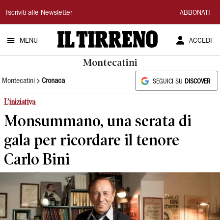
Il
Iscriviti alle Newsletter
ABBONATI
Tirreno
MENU
ACCEDI
Montecatini
Montecatini
Cronaca
SEGUICI SU
DISCOVER
L’iniziativa
Monsummano, una serata di
gala per ricordare il tenore
Carlo Bini