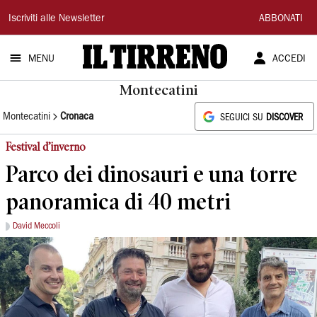
Il
Iscriviti alle Newsletter
ABBONATI
Tirreno
MENU
ACCEDI
Montecatini
Montecatini
Cronaca
SEGUICI SU
DISCOVER
Festival d’inverno
Parco dei dinosauri e una torre
panoramica di 40 metri
David Meccoli