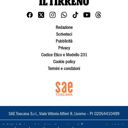
Redazione
Scriveteci
Pubblicità
Privacy
Codice Etico e Modello 231
Cookie policy
Termini e condizioni
SAE Toscana S.r.l., Viale Vittorio Alfieri 9, Livorno – PI 02054410499
I diritti delle immagini e dei testi sono riservati. È espressamente vietata la