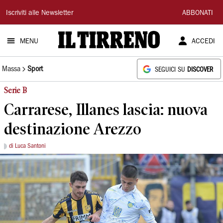
Il
Iscriviti alle Newsletter
ABBONATI
Tirreno
MENU
ACCEDI
Massa
Sport
SEGUICI SU
DISCOVER
Serie B
Carrarese, Illanes lascia: nuova
destinazione Arezzo
di Luca Santoni