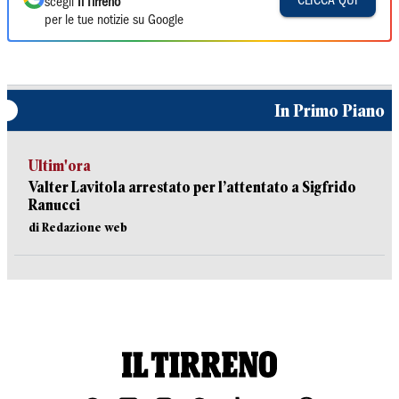
CLICCA QUI
scegli
Il Tirreno
per le tue notizie su Google
In Primo Piano
Ultim'ora
Valter Lavitola arrestato per l’attentato a Sigfrido
Ranucci
di Redazione web