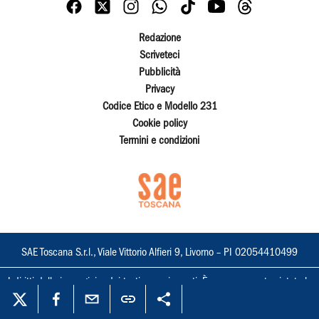
Redazione
Scriveteci
Pubblicità
Privacy
Codice Etico e Modello 231
Cookie policy
Termini e condizioni
SAE Toscana S.r.l., Viale Vittorio Alfieri 9, Livorno – PI 02054410499
I diritti delle immagini e dei testi sono riservati. È espressamente vietata la
loro riproduzione con qualsiasi mezzo e l'adattamento totale o parziale.