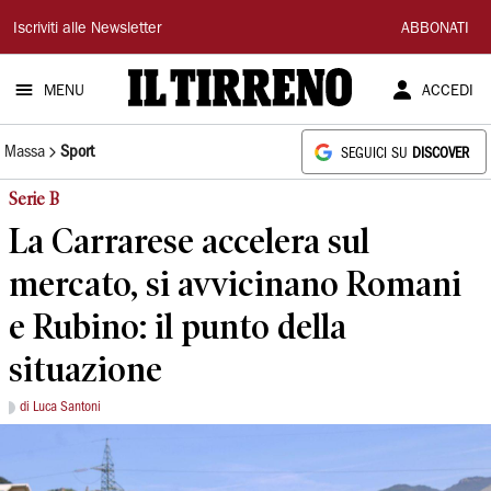
Il
Iscriviti alle Newsletter
ABBONATI
Tirreno
MENU
ACCEDI
Massa
Sport
SEGUICI SU
DISCOVER
Serie B
La Carrarese accelera sul
mercato, si avvicinano Romani
e Rubino: il punto della
situazione
di Luca Santoni