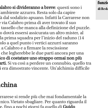
funzi
alabro si divideranno a breve
: questi sono i
di Red
l’ambiente azzurro. Resta solo da capire
dal sodalizio apuano. Infatti la Carrarese non
e via Calabro prima di aver trovato il suo
o tassello che manca alla definizione del puzzle.
o dovrà essersi assicurata un altro mister, al
lla prima squadra per l’inizio del raduno (14
 Solo a quel punto i vertici azzurri saranno
ra a Calabro e a firmare la rescissione
 che legherebbe le due parti ancora per una
ico di costatare uno strappo ormai non più
arti.
Si va così a perdere un connubio, quello tra
i era dimostrato vincente. Un’alchimia difficile
nchina
arrarese si rende più che mai fondamentale la
nico. Vietato sbagliare. Per quanto riguarda il
, fino a pochi giorni fa quello di
Guido