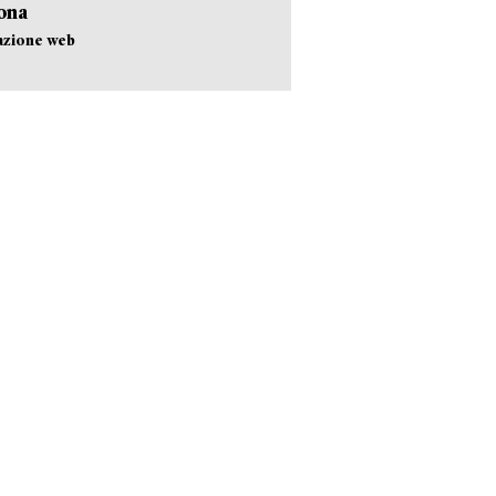
ona
azione web