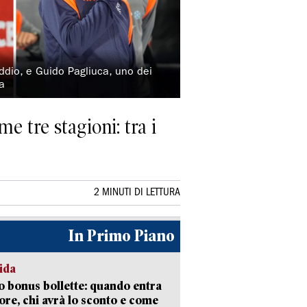
addio, e Guido Pagliuca, uno dei
ra
me tre stagioni: tra i
2 MINUTI DI LETTURA
In Primo Piano
ida
 bonus bollette: quando entra
gore, chi avrà lo sconto e come