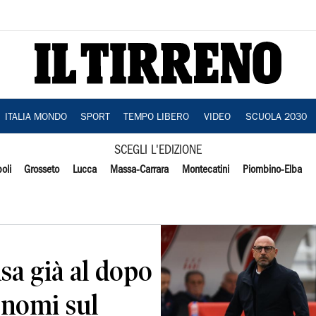
ITALIA MONDO
SPORT
TEMPO LIBERO
VIDEO
SCUOLA 2030
SCEGLI L'EDIZIONE
oli
Grosseto
Lucca
Massa-Carrara
Montecatini
Piombino-Elba
sa già al dopo
 nomi sul