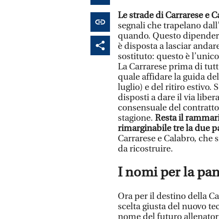
Le strade di Carrarese e C
segnali che trapelano dal
quando. Questo dipenderà 
è disposta a lasciar andar
sostituto: questo è l’unic
La Carrarese prima di tutt
quale affidare la guida de
luglio) e del ritiro estivo.
disposti a dare il via libe
consensuale del contratto
stagione.
Resta il rammar
rimarginabile tre la due p
Carrarese e Calabro, che s
da ricostruire.
I nomi per la pa
Ora per il destino della C
scelta giusta del nuovo tec
nome del futuro allenatore