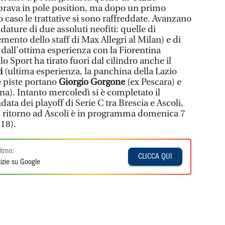
rava in pole position, ma dopo un primo
caso le trattative si sono raffreddate. Avanzano
ture di due assoluti neofiti: quelle di
mento dello staff di Max Allegri al Milan) e di
dall’ottima esperienza con la Fiorentina
lo Sport ha tirato fuori dal cilindro anche il
i
(ultima esperienza, la panchina della Lazio
e piste portano
Giorgio Gorgone
(ex Pescara) e
na). Intanto mercoledì si è completato il
data dei playoff di Serie C tra Brescia e Ascoli,
di ritorno ad Ascoli è in programma domenica 7
 18).
itmo:
CLICCA QUI
izie su Google