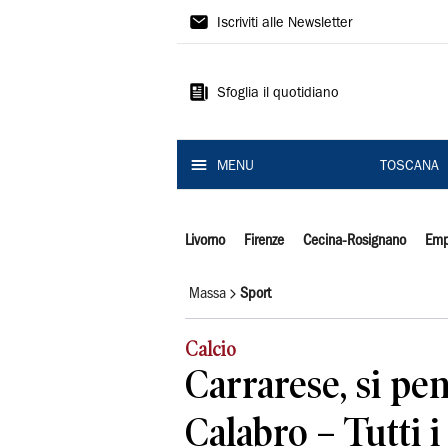
Il
Iscriviti alle Newsletter
Tirreno
Sfoglia il quotidiano
MENU
TOSCANA
Livorno
Firenze
Cecina-Rosignano
Emp
Massa
Sport
Calcio
Carrarese, si pen
Calabro – Tutti i