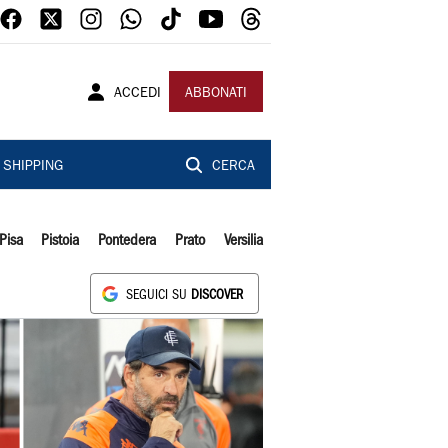
ACCEDI
ABBONATI
SHIPPING
CERCA
Pisa
Pistoia
Pontedera
Prato
Versilia
SEGUICI SU
DISCOVER