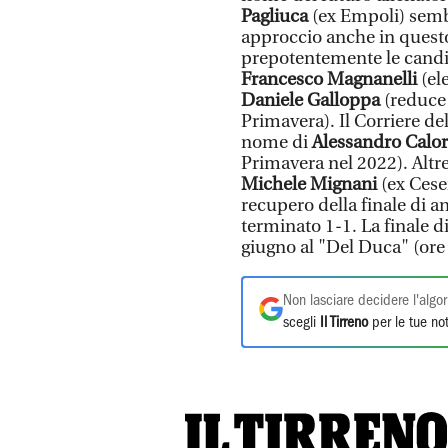
Pagliuca
(ex Empoli) semb
approccio anche in questo 
prepotentemente le candida
Francesco Magnanelli
(ele
Daniele Galloppa
(reduce 
Primavera). Il Corriere del
nome di
Alessandro Calor
Primavera nel 2022). Altr
Michele Mignani
(ex Cese
recupero della finale di an
terminato 1-1. La finale 
giugno al "Del Duca" (ore
Non lasciare decidere l'algor
scegli
Il Tirreno
per le tue not