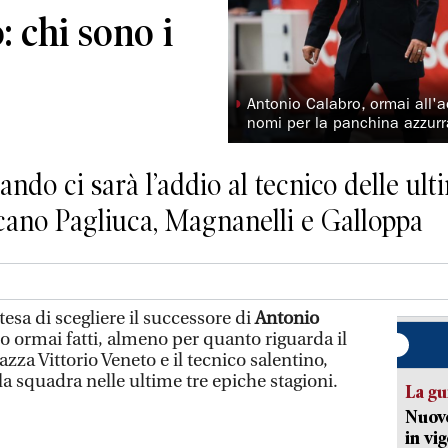
: chi sono i
◗
Antonio Calabro, ormai all'
nomi per la panchina azzur
ndo ci sarà l’addio al tecnico delle ulti
ccano Pagliuca, Magnanelli e Galloppa
esa di scegliere il successore di
Antonio
o ormai fatti, almeno per quanto riguarda il
zza Vittorio Veneto e il tecnico salentino,
la squadra nelle ultime tre epiche stagioni.
La gu
Nuovo
in vi