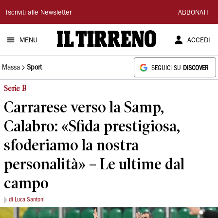
Il
Iscriviti alle Newsletter
ABBONATI
Tirreno
MENU
ACCEDI
Massa
Sport
SEGUICI SU
DISCOVER
Serie B
Carrarese verso la Samp,
Calabro: «Sfida prestigiosa,
sfoderiamo la nostra
personalità» – Le ultime dal
campo
di Luca Santoni