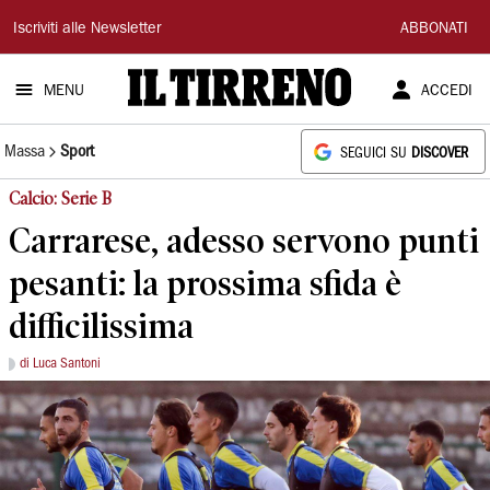
Il
Iscriviti alle Newsletter
ABBONATI
Tirreno
MENU
ACCEDI
Massa
Sport
SEGUICI SU
DISCOVER
Calcio: Serie B
Carrarese, adesso servono punti
pesanti: la prossima sfida è
difficilissima
di Luca Santoni