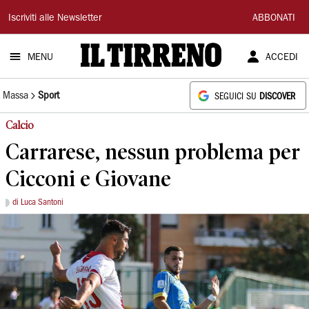
Il
Iscriviti alle Newsletter
ABBONATI
Tirreno
MENU
ACCEDI
Massa
Sport
SEGUICI SU
DISCOVER
Calcio
Carrarese, nessun problema per
Cicconi e Giovane
di Luca Santoni