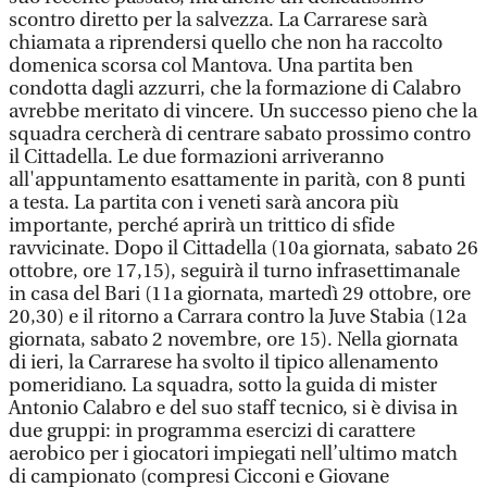
scontro diretto per la salvezza. La Carrarese sarà
chiamata a riprendersi quello che non ha raccolto
domenica scorsa col Mantova. Una partita ben
condotta dagli azzurri, che la formazione di Calabro
avrebbe meritato di vincere. Un successo pieno che la
squadra cercherà di centrare sabato prossimo contro
il Cittadella. Le due formazioni arriveranno
all'appuntamento esattamente in parità, con 8 punti
a testa. La partita con i veneti sarà ancora più
importante, perché aprirà un trittico di sfide
ravvicinate. Dopo il Cittadella (10a giornata, sabato 26
ottobre, ore 17,15), seguirà il turno infrasettimanale
in casa del Bari (11a giornata, martedì 29 ottobre, ore
20,30) e il ritorno a Carrara contro la Juve Stabia (12a
giornata, sabato 2 novembre, ore 15). Nella giornata
di ieri, la Carrarese ha svolto il tipico allenamento
pomeridiano. La squadra, sotto la guida di mister
Antonio Calabro e del suo staff tecnico, si è divisa in
due gruppi: in programma esercizi di carattere
aerobico per i giocatori impiegati nell’ultimo match
di campionato (compresi Cicconi e Giovane