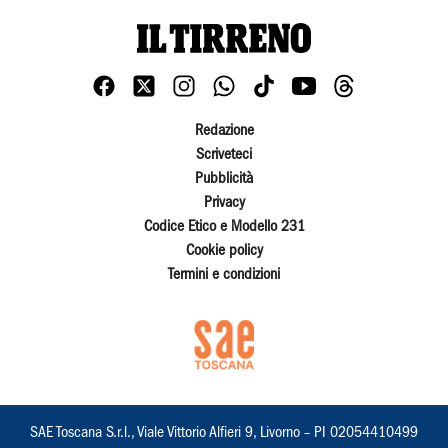
Redazione
Scriveteci
Pubblicità
Privacy
Codice Etico e Modello 231
Cookie policy
Termini e condizioni
SAE Toscana S.r.l., Viale Vittorio Alfieri 9, Livorno – PI 02054410499