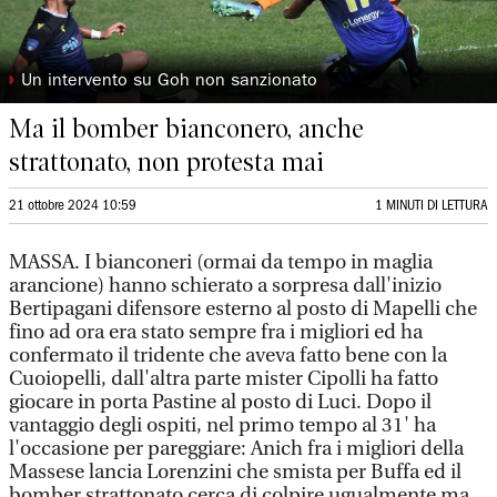
◗
Un intervento su Goh non sanzionato
Ma il bomber bianconero, anche
strattonato, non protesta mai
21 ottobre 2024 10:59
1 MINUTI DI LETTURA
MASSA. I bianconeri (ormai da tempo in maglia
arancione) hanno schierato a sorpresa dall'inizio
Bertipagani difensore esterno al posto di Mapelli che
fino ad ora era stato sempre fra i migliori ed ha
confermato il tridente che aveva fatto bene con la
Cuoiopelli, dall'altra parte mister Cipolli ha fatto
giocare in porta Pastine al posto di Luci. Dopo il
vantaggio degli ospiti, nel primo tempo al 31' ha
l'occasione per pareggiare: Anich fra i migliori della
Massese lancia Lorenzini che smista per Buffa ed il
bomber strattonato cerca di colpire ugualmente ma