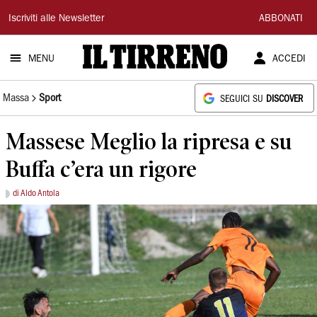
Il
Iscriviti alle Newsletter
ABBONATI
Tirreno
MENU
ACCEDI
Massa
Sport
SEGUICI SU
DISCOVER
Massese Meglio la ripresa e su
Buffa c’era un rigore
di Aldo Antola