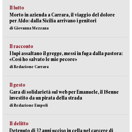
Il lutto
Morto in azienda a Carrara, il viaggio del dolore
per Aldo: dalla Sicilia arrivano i genitori
di Giovanna Mezzana
Il racconto
I lupi assaltano il gregge, messi in fuga dalla pastora:
«Così ho salvato le mie pecore»
di Redazione Carrara
Il gesto
Gara di solidarietà sul web per Emanuele, il 18enne
investito da un pirata della strada
di Redazione Empoli
Il delitto
Detenuto di 32 anni ucciso in cella nel carcere di