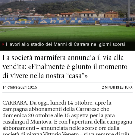
◗
I lavori allo stadio dei Marmi di Carrara nei giorni scorsi
La società marmifera annuncia il via alla
vendita: «Finalmente è giunto il momento
di vivere nella nostra “casa”»
14 ottobre 2024 10:15
2 MINUTI DI LETTURA
CARRARA. Da oggi, lunedì 14 ottobre, apre la
campagna abbonamenti della Carrarese che
domenica 20 ottobre alle 15 aspetta per la gara
casalinga il Mantova. E con l’apertura della campagna
abbonamenti – annunciata nelle scorse ore dalla
società di piazza Vittorio Veneto – si va sempre di più