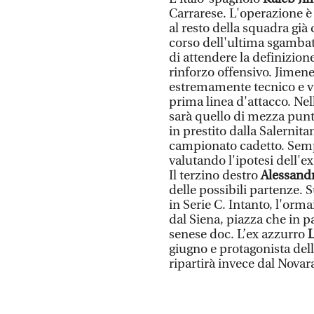
Carrarese. L'operazione è o
al resto della squadra già 
corso dell'ultima sgambat
di attendere la definizione
rinforzo offensivo. Jimene
estremamente tecnico e ver
prima linea d'attacco. Ne
sarà quello di mezza punt
in prestito dalla Salernita
campionato cadetto. Sempr
valutando l'ipotesi dell'e
Il terzino destro
Alessand
delle possibili partenze. 
in Serie C. Intanto, l'orm
dal Siena, piazza che in pa
senese doc. L’ex azzurro
L
giugno e protagonista del
ripartirà invece dal Novar