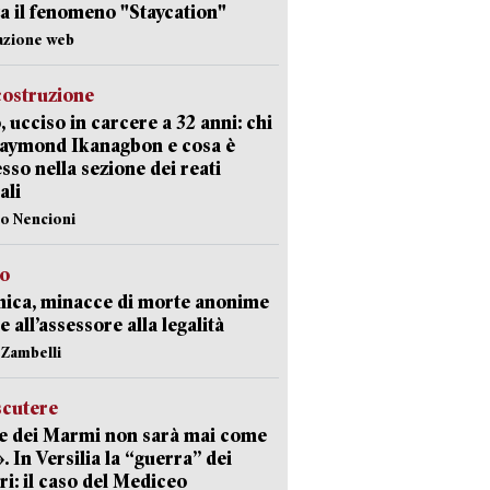
a il fenomeno "Staycation"
azione web
costruzione
, ucciso in carcere a 32 anni: chi
Raymond Ikanagbon e cosa è
sso nella sezione dei reati
ali
lo Nencioni
so
nica, minacce di morte anonime
e all’assessore alla legalità
n Zambelli
scutere
e dei Marmi non sarà mai come
». In Versilia la “guerra” dei
i: il caso del Mediceo