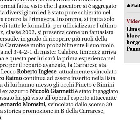
rmai fatta, visto che il giocatore si è aggregato
di Mat
da diversi giorni ed è stato pure schierato nel
a contro la Primavera. Insomma, si tratta solo
Vide
 di tutte le formalità, per ufficializzare l'ultimo
Linus
z, classe 2002, si presenta come un fantasista
blocc
satile, in grado di ricoprire più ruoli della
borgo
lla Carrarese molto probabilmente il suo ruolo
Pann
a nel 3-4-2-1 di mister Calabro. Jimenez arriva
na e questa per lui sarà la prima esperienza nel
e per il reparto avanzato, la Carrarese sta
x Lecco
Roberto Inglese
, attualmente svincolato.
ro Raimo
continua ad essere inserito nella lista
Su di lui hanno messo gli occhi Pineto e Rimini
ai ex azzurro
Niccolò Giannetti
è stato ingaggiato
ssato ha già visto all'opera l'esperto attaccante
eonardo Morosini
, svincolato dallo scorso 30
la storica promozione in B della Carrarese,
a.