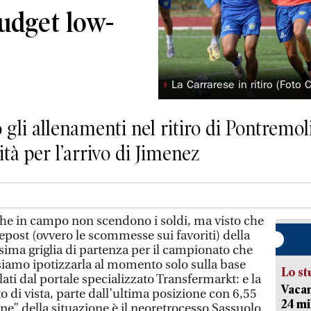
udget low-
◗
La Carrarese in ritiro (Foto 
gli allenamenti nel ritiro di Pontremol
ità per l’arrivo di Jimenez
he in campo non scendono i soldi, ma visto che
epost (ovvero le scommesse sui favoriti) della
issima griglia di partenza per il campionato che
siamo ipotizzarla al momento solo sulla base
Lo st
olati dal portale specializzato Transfermarkt: e la
Vacan
 di vista, parte dall’ultima posizione con 6,55
24 mi
ne” della situazione è il neoretrocesso Sassuolo