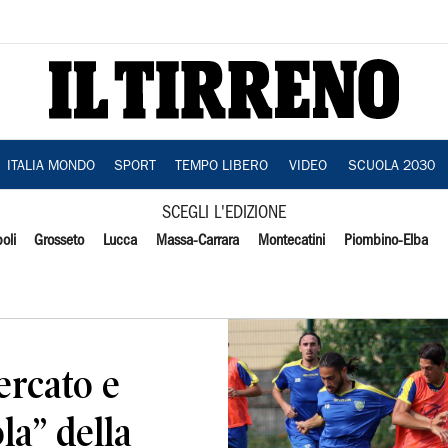
ITALIA MONDO
SPORT
TEMPO LIBERO
VIDEO
SCUOLA 2030
SCEGLI L'EDIZIONE
oli
Grosseto
Lucca
Massa-Carrara
Montecatini
Piombino-Elba
ercato e
la” della