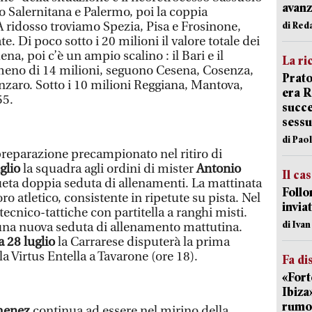
avanz
o Salernitana e Palermo, poi la coppia
ridosso troviamo Spezia, Pisa e Frosinone,
di Red
te. Di poco sotto i 20 milioni il valore totale dei
ena, poi c’è un ampio scalino : il Bari e il
La ri
eno di 14 milioni, seguono Cesena, Cosenza,
Prato
anzaro. Sotto i 10 milioni Reggiana, Mantova,
era 
55.
succe
sessu
di Pao
preparazione precampionato nel ritiro di
glio
la squadra agli ordini di mister
Antonio
Il ca
ueta doppia seduta di allenamenti. La mattinata
Follo
ro atletico, consistente in ripetute su pista. Nel
inviat
tecnico-tattiche con partitella a ranghi misti.
di Iva
 una nuova seduta di allenamento mattutina.
 28 luglio
la Carrarese disputerà la prima
a Virtus Entella a Tavarone (ore 18).
Fa di
«Fort
Ibiza
rumor
imenez
continua ad essere nel mirino della