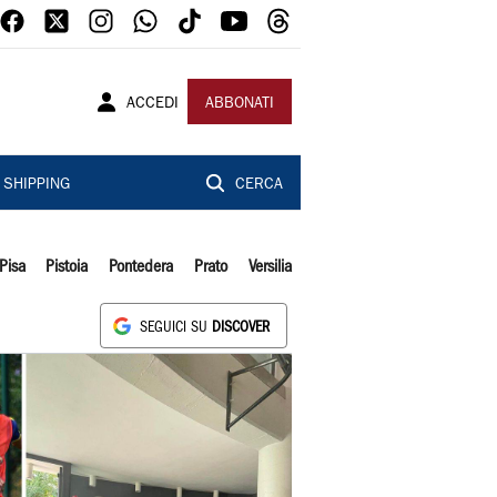
ACCEDI
ABBONATI
SHIPPING
CERCA
Pisa
Pistoia
Pontedera
Prato
Versilia
SEGUICI SU
DISCOVER