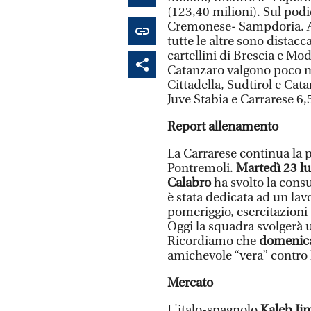
(123,40 milioni). Sul podi
Cremonese- Sampdoria. A 
tutte le altre sono distacca
cartellini di Brescia e Mod
Catanzaro valgono poco m
Cittadella, Sudtirol e Cat
Juve Stabia e Carrarese 6,
Report allenamento
La Carrarese continua la 
Pontremoli.
Martedì 23 lu
Calabro
ha svolto la cons
è stata dedicata ad un lavo
pomeriggio, esercitazioni 
Oggi la squadra svolgerà
Ricordiamo che
domenica
amichevole “vera” contro l
Mercato
L'italo-spagnolo
Kaleb J