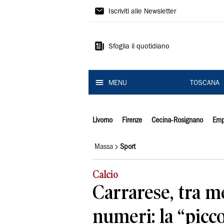
Il
Iscriviti alle Newsletter
Tirreno
Sfoglia il quotidiano
MENU
TOSCANA
Livorno
Firenze
Cecina-Rosignano
Emp
Massa
Sport
Calcio
Carrarese, tra m
numeri: la “picco