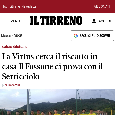
Il
Iscriviti alle Newsletter
ABBONATI
Tirreno
MENU
ACCEDI
Massa
Sport
SEGUICI SU
DISCOVER
calcio dilettanti
La Virtus cerca il riscatto in
casa Il Fossone ci prova con il
Serricciolo
bruno fazzini