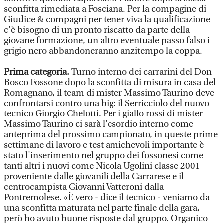
sconfitta rimediata a Fosciana. Per la compagine di
Giudice & compagni per tener viva la qualificazione
c'è bisogno di un pronto riscatto da parte della
giovane formazione, un altro eventuale passo falso i
grigio nero abbandoneranno anzitempo la coppa.
Prima categoria.
Turno interno dei carrarini del Don
Bosco Fossone dopo la sconfitta di misura in casa del
Romagnano, il team di mister Massimo Taurino deve
confrontarsi contro una big: il Serricciolo del nuovo
tecnico Giorgio Chelotti. Per i giallo rossi di mister
Massimo Taurino ci sarà l'esordio interno come
anteprima del prossimo campionato, in queste prime
settimane di lavoro e test amichevoli importante è
stato l'inserimento nel gruppo dei fossonesi come
tanti altri i nuovi come Nicola Ugolini classe 2001
proveniente dalle giovanili della Carrarese e il
centrocampista Giovanni Vatteroni dalla
Pontremolese. «È vero - dice il tecnico - veniamo da
una sconfitta maturata nel parte finale della gara,
però ho avuto buone risposte dal gruppo. Organico