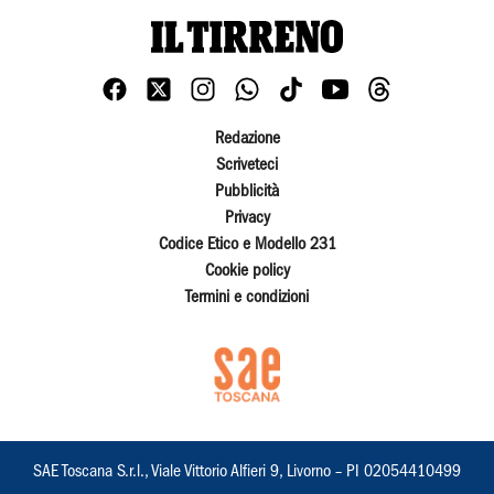
Redazione
Scriveteci
Pubblicità
Privacy
Codice Etico e Modello 231
Cookie policy
Termini e condizioni
SAE Toscana S.r.l., Viale Vittorio Alfieri 9, Livorno – PI 02054410499