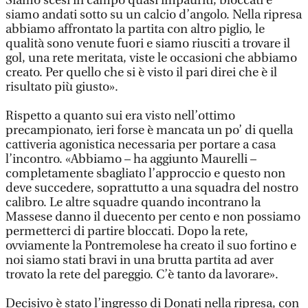
Siamo scesi in campo quasi impauriti, bloccati e
siamo andati sotto su un calcio d’angolo. Nella ripresa
abbiamo affrontato la partita con altro piglio, le
qualità sono venute fuori e siamo riusciti a trovare il
gol, una rete meritata, viste le occasioni che abbiamo
creato. Per quello che si è visto il pari direi che è il
risultato più giusto».
Rispetto a quanto sui era visto nell’ottimo
precampionato, ieri forse è mancata un po’ di quella
cattiveria agonistica necessaria per portare a casa
l’incontro. «Abbiamo – ha aggiunto Maurelli –
completamente sbagliato l’approccio e questo non
deve succedere, soprattutto a una squadra del nostro
calibro. Le altre squadre quando incontrano la
Massese danno il duecento per cento e non possiamo
permetterci di partire bloccati. Dopo la rete,
ovviamente la Pontremolese ha creato il suo fortino e
noi siamo stati bravi in una brutta partita ad aver
trovato la rete del pareggio. C’è tanto da lavorare».
Decisivo è stato l’ingresso di Donati nella ripresa, con