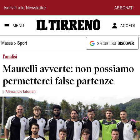
Il
Iscriviti alle Newsletter
ABBONATI
Tirreno
MENU
ACCEDI
Massa
Sport
SEGUICI SU
DISCOVER
l’analisi
Maurelli avverte: non possiamo
permetterci false partenze
Alessandro Tabarrani