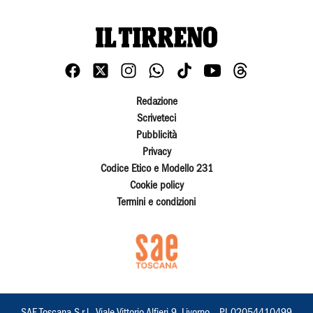
Redazione
Scriveteci
Pubblicità
Privacy
Codice Etico e Modello 231
Cookie policy
Termini e condizioni
SAE Toscana S.r.l., Viale Vittorio Alfieri 9, Livorno – PI 02054410499