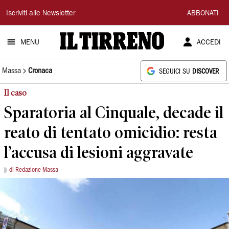
Il
Iscriviti alle Newsletter
ABBONATI
Tirreno
MENU
ACCEDI
Massa
Cronaca
SEGUICI SU
DISCOVER
Il caso
Sparatoria al Cinquale, decade il
reato di tentato omicidio: resta
l’accusa di lesioni aggravate
di Redazione Massa