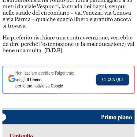
L’automobilista ha voluto per forza parcheggiare a 50
metri da viale Vespucci, la strada dei bagni, seppur
nelle strade del circondario – via Venezia, via Genova
e via Parma – qualche spazio libero e gratuito ancora
si trovava.
Ha preferito rischiare una contravvenzione, verrebbe
da dire perché l’ostentazione (e la maleducazione) val
bene una multa.
(D.D.F.)
Non lasciare decidere l'algoritmo:
CLICCA QUI
scegli
Il Tirreno
per le tue notizie su Google
Primo piano
L’episodio