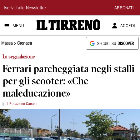
Il
Iscriviti alle Newsletter
ABBONATI
Tirreno
MENU
ACCEDI
Massa
Cronaca
SEGUICI SU
DISCOVER
La segnalazione
Ferrari parcheggiata negli stalli
per gli scooter: «Che
maleducazione»
di Redazione Carrara