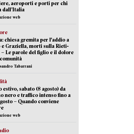
iere, aeroporti e porti per chi
 dall’Italia
azione web
lore
: chiesa gremita per l'addio a
 e Graziella, morti sulla Rieti-
 – Le parole del figlio e il dolore
 comunità
ssandro Tabarrani
lità
 estivo, sabato (8 agosto) da
no nero e traffico intenso fino a
agosto – Quando conviene
re
azione web
udio