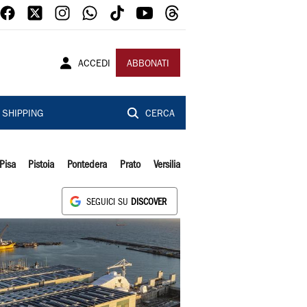
ACCEDI
ABBONATI
SHIPPING
CERCA
Pisa
Pistoia
Pontedera
Prato
Versilia
SEGUICI SU
DISCOVER