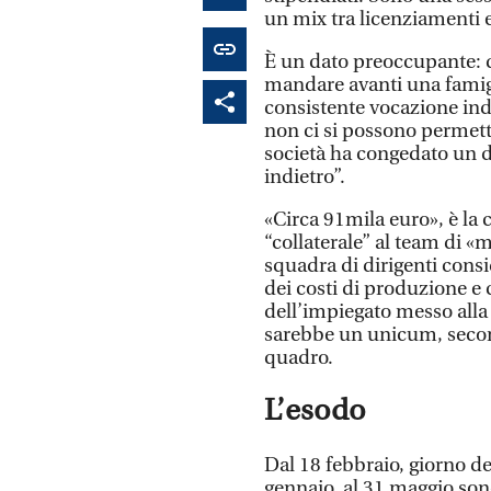
un mix tra licenziamenti 
È un dato preoccupante: q
mandare avanti una famigl
consistente vocazione indus
non ci si possono permette
società ha congedato un d
indietro”.
«Circa 91mila euro», è la c
“collaterale” al team di «m
squadra di dirigenti consi
dei costi di produzione e c
dell’impiegato messo alla 
sarebbe un unicum, secon
quadro.
L’esodo
Dal 18 febbraio, giorno de
gennaio, al 31 maggio sono