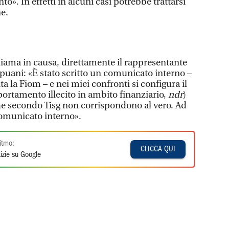
to». In effetti in alcuni casi potrebbe trattarsi
ne.
hiama in causa, direttamente il rappresentante
puani: «È stato scritto un comunicato interno –
ita la Fiom – e nei miei confronti si configura il
portamento illecito in ambito finanziario,
ndr
)
che secondo Tisg non corrispondono al vero. Ad
comunicato interno».
itmo:
CLICCA QUI
izie su Google