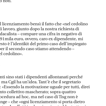
o noti.
il licenziamento bensì il fatto che «nel cedolino
i lavoro, giunto dopo la nostra richiesta di
ndacalista – compare una cifra in negativo di
91mila euro, ovvero, caro ex dipendente, mi
esto è l’identikit del primo caso dell’impiegato
«per il secondo caso stiamo attendendo –
el cedolino».
ti sino stati i dipendenti allontanati perché
, ma Cgil ha un’idea. Tant’è che il segretario
Essendo la motivazione uguale per tutti, direi
ento collettivo mascherato; sopra quattro
rocedura ad hoc, ma nel caso di Tisg non è
iunge – che «ogni licenziamento si porta dietro