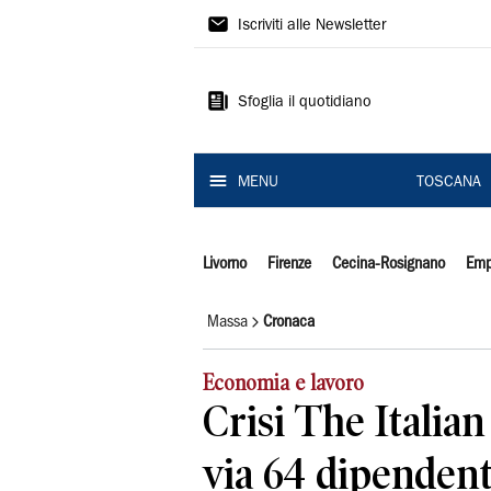
Il
Iscriviti alle Newsletter
Tirreno
Sfoglia il quotidiano
MENU
TOSCANA
Livorno
Firenze
Cecina-Rosignano
Emp
Massa
Cronaca
Economia e lavoro
Crisi The Italia
via 64 dipendent