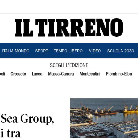
ITALIA MONDO
SPORT
TEMPO LIBERO
VIDEO
SCUOLA 2030
SCEGLI L'EDIZIONE
oli
Grosseto
Lucca
Massa-Carrara
Montecatini
Piombino-Elba
n Sea Group,
i tra