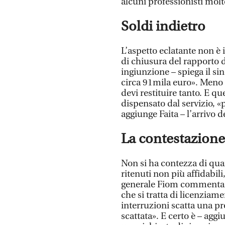
alcuni professionisti molt
Soldi indietro
L’aspetto eclatante non è 
di chiusura del rapporto d
ingiunzione – spiega il si
circa 91mila euro». Meno 
devi restituire tanto. E qu
dispensato dal servizio, 
aggiunge Faita – l’arrivo d
La contestazione
Non si ha contezza di quan
ritenuti non più affidabili
generale Fiom commenta: «
che si tratta di licenziam
interruzioni scatta una p
scattata». E certo è – agg