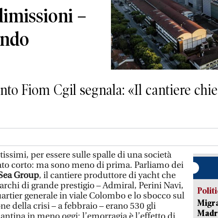
dimissioni –
endo
nto Fiom Cgil segnala: «Il cantiere chi
ssimi, per essere sulle spalle di una società
iato corto: ma sono meno di prima. Parliamo dei
 Sea Group
, il cantiere produttore di yacht che
rchi di grande prestigio – Admiral, Perini Navi,
Polit
artier generale in viale Colombo e lo sbocco sul
Migra
e della crisi – a febbraio – erano 530 gli
Madri
antina in meno oggi: l’emorragia è l’effetto di