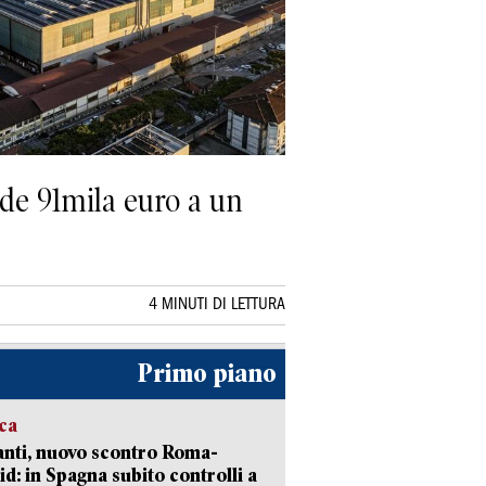
ede 91mila euro a un
4 MINUTI DI LETTURA
Primo piano
ica
nti, nuovo scontro Roma-
d: in Spagna subito controlli a