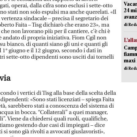
Vacan
ti, operai, dalla cifra sono esclusi i sette-otto
24 mi
o stati non solo espulsi ma anche querelati. «Il
avanz
 vertenza sindacale – precisa il segretario dei
berto Faita – Tisg dichiarò che erano 23», ma
di Red
 che non lavorano più per il cantiere, c’è chi è
’è andato di propria iniziativa. Fiom Cgil non
L’all
u bianco, di quanti siano gli uni e quanti gli
Campi
il 1° giugno e il 12 giugno, secondo i dati in
fiamm
ri sette-otto dipendenti sono usciti dai tornelli
maxi 
di Red
via
ondo i vertici di Tisg alla base della scelta della
dipendenti: «Sono stati licenziati – spiega Faita
tà, sarebbero stati a conoscenza del sistema di
, acqua in bocca. “Collaterali” a quei manager,
. Viene da chiedersi quali ruoli, qualifiche,
tiamo gestendo due casi di impiegati – dice
i si sono già rivolti a avvocati giuslavoristi»,