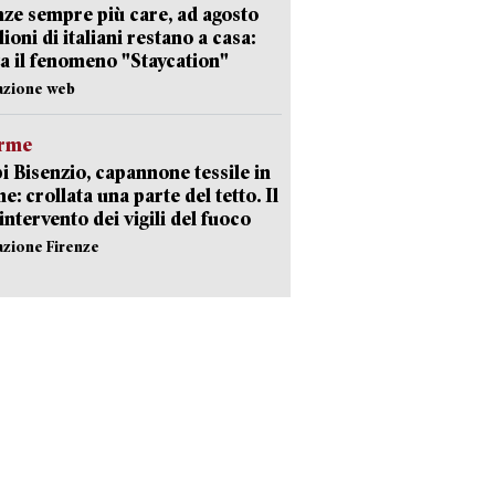
ze sempre più care, ad agosto
lioni di italiani restano a casa:
a il fenomeno "Staycation"
azione web
arme
 Bisenzio, capannone tessile in
e: crollata una parte del tetto. Il
intervento dei vigili del fuoco
azione Firenze