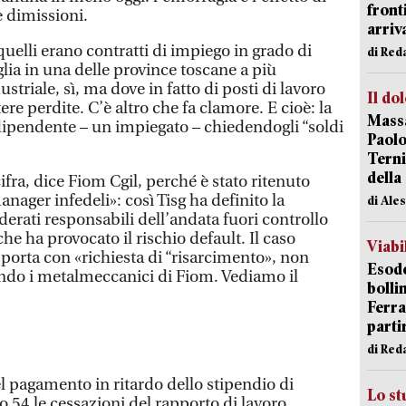
front
e dimissioni.
arriva
uelli erano contratti di impiego in grado di
di Red
ia in una delle province toscane a più
triale, sì, ma dove in fatto di posti di lavoro
Il do
re perdite. C’è altro che fa clamore. E cioè: la
Massa
ipendente – un impiegato – chiedendogli “soldi
Paolo
Terni
della
ifra, dice Fiom Cgil, perché è stato ritenuto
anager infedeli»: così Tisg ha definito la
di Ale
derati responsabili dell’andata fuori controllo
he ha provocato il rischio default. Il caso
Viabi
porta con «richiesta di “risarcimento», non
Esodo
do i metalmeccanici di Fiom. Vediamo il
bolli
Ferr
parti
di Red
l pagamento in ritardo dello stipendio di
Lo st
 54 le cessazioni del rapporto di lavoro.