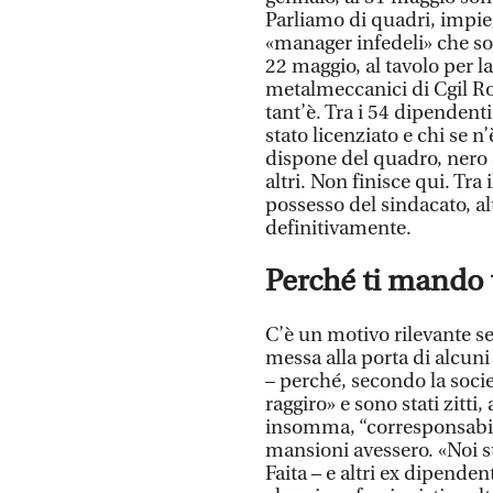
Parliamo di quadri, impiega
«manager infedeli» che son
22 maggio, al tavolo per la
metalmeccanici di Cgil Ro
tant’è. Tra i 54 dipendenti
stato licenziato e chi se n
dispone del quadro, nero s
altri. Non finisce qui. Tra 
possesso del sindacato, alt
definitivamente.
Perché ti mando 
C’è un motivo rilevante sec
messa alla porta di alcuni 
– perché, secondo la socie
raggiro» e sono stati zitti
insomma, “corresponsabili”
mansioni avessero. «Noi s
Faita – e altri ex dipendent